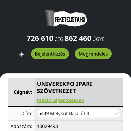
726 610
862 460
CÉG
ÜGYE
Bejelentkezés
Megrendelés
UNIVEREXPO IPARI SZÖVETKEZET
Bajai út 3
Mélykút
644
UNIVEREXPO IPARI
SZÖVETKEZET
Cégnév:
másik céget keresek
6449 Mélykút Bajai út 3
Cím:
Adószám:
10029493