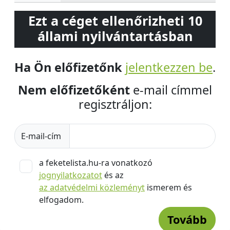
Ezt a céget ellenőrizheti 10
állami nyilvántartásban
Ha Ön előfizetőnk
jelentkezzen be
.
Nem előfizetőként
e-mail címmel
regisztráljon:
E-mail-cím
a feketelista.hu-ra vonatkozó
jognyilatkozatot
és az
az adatvédelmi közleményt
ismerem és
elfogadom.
Tovább