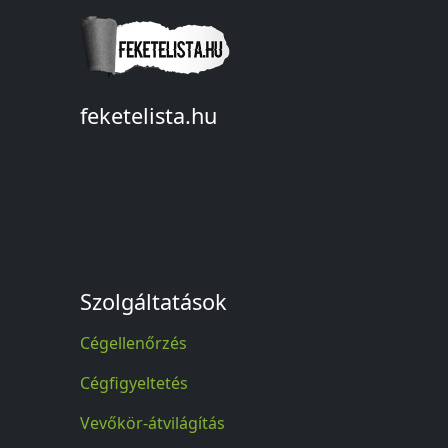
feketelista.hu
© A feketelista.hu-ról nyert bármilyen
információ sajtóbeli nyilvánosságra
hozatalakor a forrás közlése
kötelező!
Szolgáltatások
Cégellenőrzés
Cégfigyeltetés
Vevőkör-átvilágítás