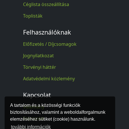
Céglista összeállítása
Toplisták
Felhasználóknak
Előfizetés / Díjcsomagok
Jognyilatkozat
Törvényi háttér
Adatvédelmi közlemény
Kapcsolat
A tartalom és a közösségi funkciók
Vélemény
biztosításához, valamint a weboldalforgalmunk
Kapcsolat
elemzéséhez sütiket (cookie) használunk.
további információk