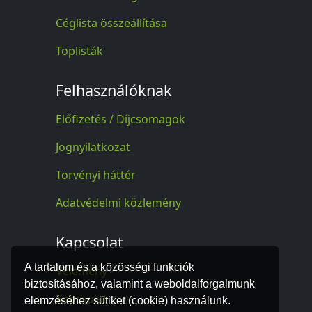
Céglista összeállítása
Toplisták
Felhasználóknak
Előfizetés / Díjcsomagok
Jognyilatkozat
Törvényi háttér
Adatvédelmi közlemény
Kapcsolat
A tartalom és a közösségi funkciók
Vélemény
biztosításához, valamint a weboldalforgalmunk
Kapcsolat
elemzéséhez sütiket (cookie) használunk.