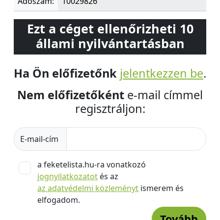
Adószám:
10029826
Ezt a céget ellenőrizheti 10
állami nyilvántartásban
Ha Ön előfizetőnk
jelentkezzen be
.
Nem előfizetőként
e-mail címmel
regisztráljon:
E-mail-cím
a feketelista.hu-ra vonatkozó
jognyilatkozatot
és az
az adatvédelmi közleményt
ismerem és
elfogadom.
Tovább