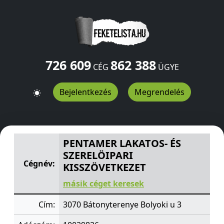
726 609
862 388
CÉG
ÜGYE
Bejelentkezés
Megrendelés
PENTAMER LAKATOS- ÉS SZERELÖIPARI KISSZÖVETKEZE
PENTAMER LAKATOS- ÉS
SZERELÖIPARI
Cégnév:
KISSZÖVETKEZET
másik céget keresek
Cím:
3070 Bátonyterenye Bolyoki u 3