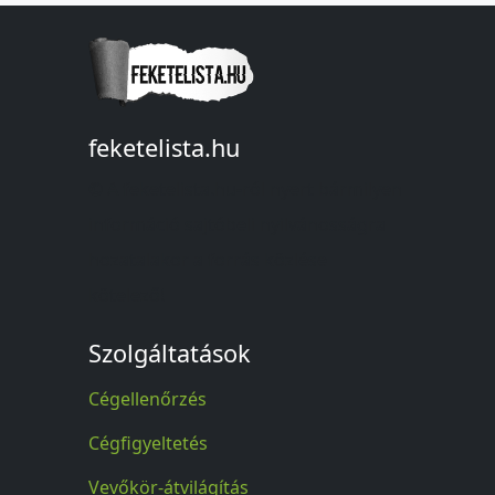
feketelista.hu
© A feketelista.hu-ról nyert bármilyen
információ sajtóbeli nyilvánosságra
hozatalakor a forrás közlése
kötelező!
Szolgáltatások
Cégellenőrzés
Cégfigyeltetés
Vevőkör-átvilágítás