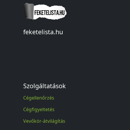
feketelista.hu
© A feketelista.hu-ról nyert bármilyen
információ sajtóbeli nyilvánosságra
hozatalakor a forrás közlése
kötelező!
Szolgáltatások
Cégellenőrzés
Cégfigyeltetés
Vevőkör-átvilágítás