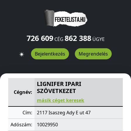
726 609
862 388
CÉG
ÜGYE
Bejelentkezés
Megrendelés
LIGNIFER IPARI SZÖVETKEZET
Ady E ut 47
Isaszeg
2117
LIGNIFER IPARI
SZÖVETKEZET
Cégnév:
másik céget keresek
Cím:
2117 Isaszeg Ady E ut 47
Adószám:
10029950