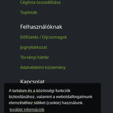
Céglista összeállítása
Toplisták
Felhasználóknak
Előfizetés / Díjcsomagok
Jognyilatkozat
Törvényi háttér
Adatvédelmi közlemény
Kapcsolat
A tartalom és a közösségi funkciók
Vélemény
biztosításához, valamint a weboldalforgalmunk
Kapcsolat
elemzéséhez sütiket (cookie) használunk.
további információk
Impresszum