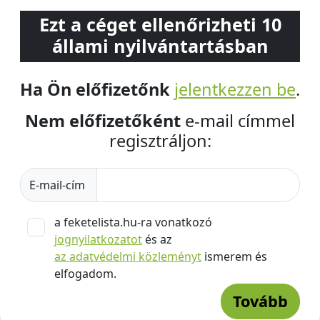
Ezt a céget ellenőrizheti 10
állami nyilvántartásban
Ha Ön előfizetőnk
jelentkezzen be
.
Nem előfizetőként
e-mail címmel
regisztráljon:
E-mail-cím
a feketelista.hu-ra vonatkozó
jognyilatkozatot
és az
az adatvédelmi közleményt
ismerem és
elfogadom.
Tovább