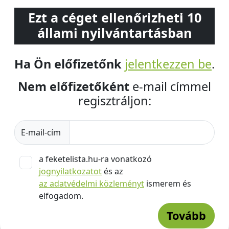
Ezt a céget ellenőrizheti 10
állami nyilvántartásban
Ha Ön előfizetőnk
jelentkezzen be
.
Nem előfizetőként
e-mail címmel
regisztráljon:
E-mail-cím
a feketelista.hu-ra vonatkozó
jognyilatkozatot
és az
az adatvédelmi közleményt
ismerem és
elfogadom.
Tovább