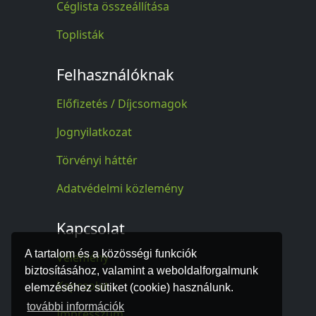
Céglista összeállítása
Toplisták
Felhasználóknak
Előfizetés / Díjcsomagok
Jognyilatkozat
Törvényi háttér
Adatvédelmi közlemény
Kapcsolat
A tartalom és a közösségi funkciók
Vélemény
biztosításához, valamint a weboldalforgalmunk
Kapcsolat
elemzéséhez sütiket (cookie) használunk.
további információk
Impresszum