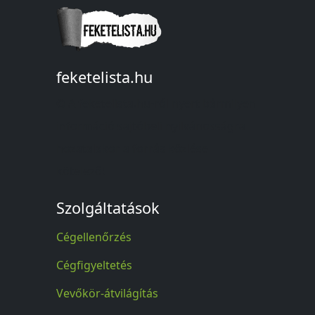
feketelista.hu
© A feketelista.hu-ról nyert bármilyen
információ sajtóbeli nyilvánosságra
hozatalakor a forrás közlése
kötelező!
Szolgáltatások
Cégellenőrzés
Cégfigyeltetés
Vevőkör-átvilágítás