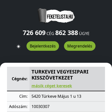
726 609
862 388
CÉG
ÜGYE
Bejelentkezés
Megrendelés
TURKEVEI VEGYESIPARI KISSZÖVETKEZET
Május 1 u 13
T
TURKEVEI VEGYESIPARI
KISSZÖVETKEZET
Cégnév:
másik céget keresek
Cím:
5420 Túrkeve Május 1 u 13
Adószám:
10030307