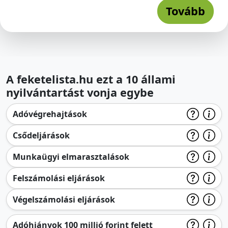
Tovább
A feketelista.hu ezt a 10 állami
nyilvántartást vonja egybe
Adóvégrehajtások
Csődeljárások
Munkaügyi elmarasztalások
Felszámolási eljárások
Végelszámolási eljárások
Adóhiányok 100 millió forint felett