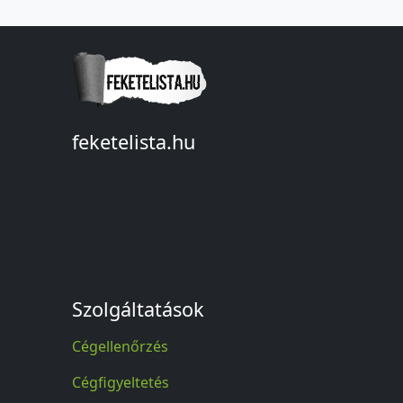
feketelista.hu
© A feketelista.hu-ról nyert bármilyen
információ sajtóbeli nyilvánosságra
hozatalakor a forrás közlése
kötelező!
Szolgáltatások
Cégellenőrzés
Cégfigyeltetés