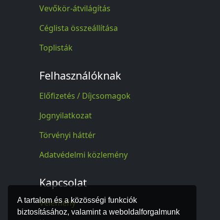
Vevőkör-átvilágítás
Céglista összeállítása
Toplisták
Felhasználóknak
Előfizetés / Díjcsomagok
Jognyilatkozat
Törvényi háttér
Adatvédelmi közlemény
Kapcsolat
A tartalom és a közösségi funkciók
Vélemény
biztosításához, valamint a weboldalforgalmunk