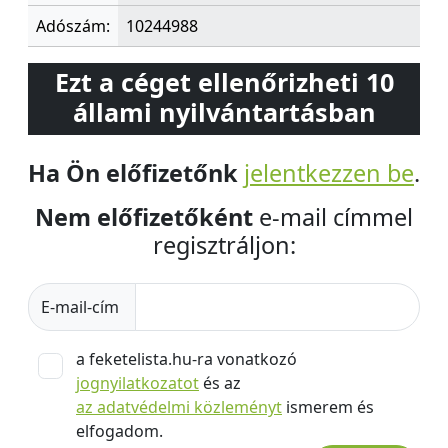
Adószám:
10244988
Ezt a céget ellenőrizheti 10
állami nyilvántartásban
Ha Ön előfizetőnk
jelentkezzen be
.
Nem előfizetőként
e-mail címmel
regisztráljon:
E-mail-cím
a feketelista.hu-ra vonatkozó
jognyilatkozatot
és az
az adatvédelmi közleményt
ismerem és
elfogadom.