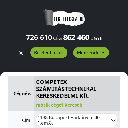
726 610
862 460
CÉG
ÜGYE
Bejelentkezés
Megrendelés
COMPETEX SZÁMITÁSTECHNIKAI KERESKEDELMI Kft.
Pár
COMPETEX
SZÁMITÁSTECHNIKAI
Cégnév:
KERESKEDELMI Kft.
másik céget keresek
1138 Budapest Párkány u. 40.
Cím:
1.em.8.