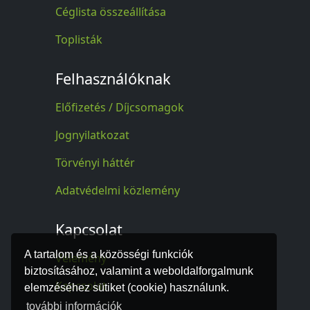
Céglista összeállítása
Toplisták
Felhasználóknak
Előfizetés / Díjcsomagok
Jognyilatkozat
Törvényi háttér
Adatvédelmi közlemény
Kapcsolat
A tartalom és a közösségi funkciók
Vélemény
biztosításához, valamint a weboldalforgalmunk
Kapcsolat
elemzéséhez sütiket (cookie) használunk.
további információk