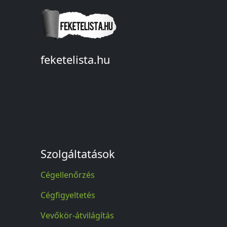
feketelista.hu
© A feketelista.hu-ról nyert bármilyen
információ sajtóbeli nyilvánosságra
hozatalakor a forrás közlése
kötelező!
Szolgáltatások
Cégellenőrzés
Cégfigyeltetés
Vevőkör-átvilágítás