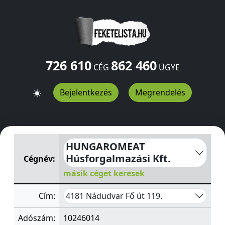
726 610
862 460
CÉG
ÜGYE
Bejelentkezés
Megrendelés
HUNGAROMEAT Húsforgalmazási Kft.
Fő út 119.
Nádud
HUNGAROMEAT
Húsforgalmazási Kft.
Cégnév:
másik céget keresek
4181 Nádudvar Fő út 119.
Cím:
Adószám:
10246014