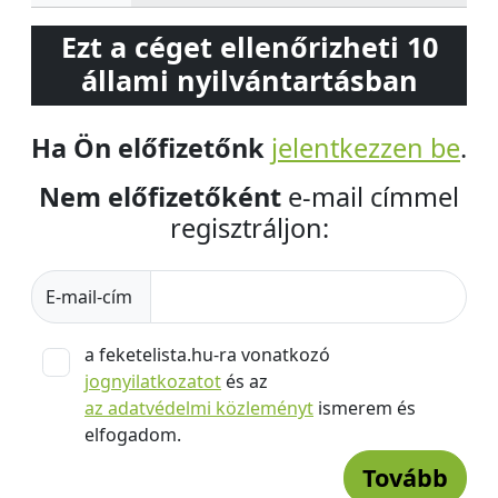
Ezt a céget ellenőrizheti 10
állami nyilvántartásban
Ha Ön előfizetőnk
jelentkezzen be
.
Nem előfizetőként
e-mail címmel
regisztráljon:
E-mail-cím
a feketelista.hu-ra vonatkozó
jognyilatkozatot
és az
az adatvédelmi közleményt
ismerem és
elfogadom.
Tovább