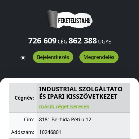
726 609
862 388
CÉG
ÜGYE
Bejelentkezés
Megrendelés
INDUSTRIAL SZOLGÁLTATO ÉS IPARI KISSZÖVETKEZET
Pé
INDUSTRIAL SZOLGÁLTATO
ÉS IPARI KISSZÖVETKEZET
Cégnév:
másik céget keresek
Cím:
8181 Berhida Péti u 12
Adószám:
10246801