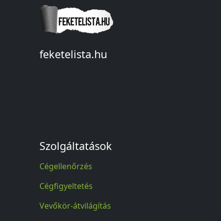
feketelista.hu
© A feketelista.hu-ról nyert bármilyen
információ sajtóbeli nyilvánosságra
hozatalakor a forrás közlése
kötelező!
Szolgáltatások
Cégellenőrzés
Cégfigyeltetés
Vevőkör-átvilágítás