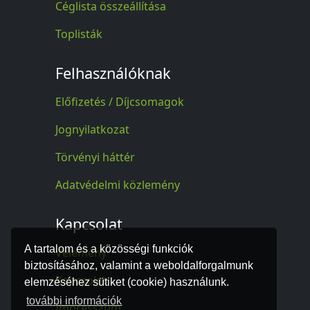
Céglista összeállítása
Toplisták
Felhasználóknak
Előfizetés / Díjcsomagok
Jognyilatkozat
Törvényi háttér
Adatvédelmi közlemény
Kapcsolat
A tartalom és a közösségi funkciók
Vélemény
biztosításához, valamint a weboldalforgalmunk
Kapcsolat
elemzéséhez sütiket (cookie) használunk.
további információk
Impresszum