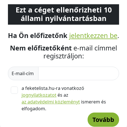
Ezt a céget ellenőrizheti 10
állami nyilvántartásban
Ha Ön előfizetőnk
jelentkezzen be
.
Nem előfizetőként
e-mail címmel
regisztráljon:
E-mail-cím
a feketelista.hu-ra vonatkozó
jognyilatkozatot
és az
az adatvédelmi közleményt
ismerem és
elfogadom.
Tovább