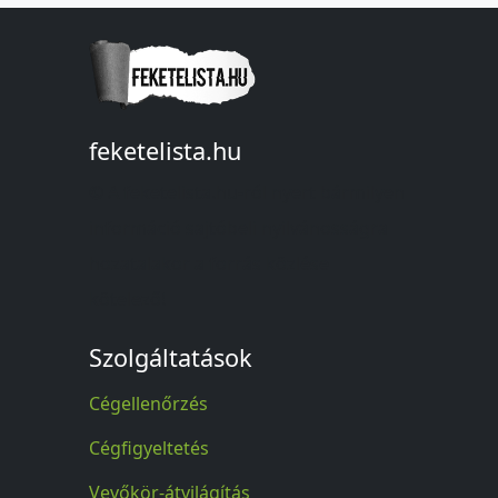
feketelista.hu
© A feketelista.hu-ról nyert bármilyen
információ sajtóbeli nyilvánosságra
hozatalakor a forrás közlése
kötelező!
Szolgáltatások
Cégellenőrzés
Cégfigyeltetés
Vevőkör-átvilágítás