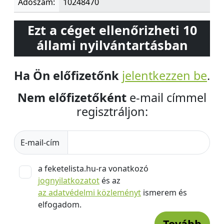
Adószám:
10248470
Ezt a céget ellenőrizheti 10
állami nyilvántartásban
Ha Ön előfizetőnk
jelentkezzen be
.
Nem előfizetőként
e-mail címmel
regisztráljon:
E-mail-cím
a feketelista.hu-ra vonatkozó
jognyilatkozatot
és az
az adatvédelmi közleményt
ismerem és
elfogadom.
Tovább