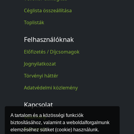
Céglista összeállítása
Toplisták
Felhasználóknak
Előfizetés / Díjcsomagok
Jognyilatkozat
Törvényi háttér
Adatvédelmi közlemény
Kapcsolat
A tartalom és a közösségi funkciók
Vélemény
biztosításához, valamint a weboldalforgalmunk
Kapcsolat
elemzéséhez sütiket (cookie) használunk.