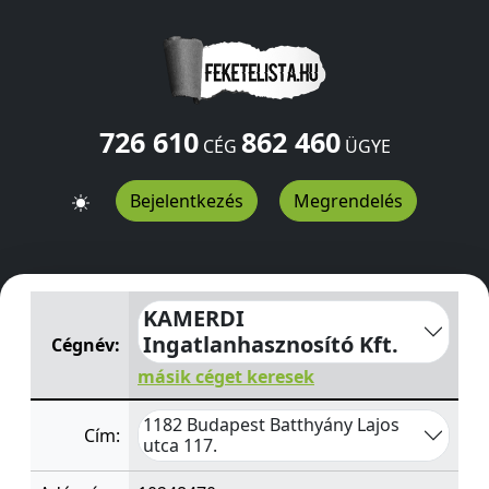
726 610
862 460
CÉG
ÜGYE
Bejelentkezés
Megrendelés
KAMERDI Ingatlanhasznosító Kft.
Batthyány Lajos utca 
KAMERDI
Ingatlanhasznosító Kft.
Cégnév:
másik céget keresek
1182 Budapest Batthyány Lajos
Cím:
utca 117.