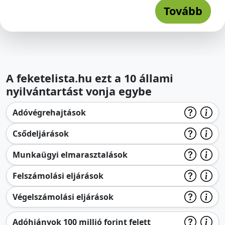
Tovább
A feketelista.hu ezt a 10 állami
nyilvántartást vonja egybe
Adóvégrehajtások
Csődeljárások
Munkaügyi elmarasztalások
Felszámolási eljárások
Végelszámolási eljárások
Adóhiányok 100 millió forint felett