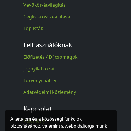
Vevőkör-átvilágítás
Céglista összeállítása
Toplisták
Felhasználóknak
Előfizetés / Díjcsomagok
Jognyilatkozat
Törvényi háttér
Adatvédelmi közlemény
Kapcsolat
A tartalom és a közösségi funkciók
Vélemény
biztosításához, valamint a weboldalforgalmunk