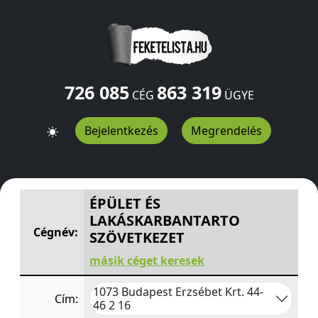
726 085
863 319
CÉG
ÜGYE
Bejelentkezés
Megrendelés
ÉPÜLET ÉS LAKÁSKARBANTARTO SZÖVETKEZET
Erzsébet
ÉPÜLET ÉS
LAKÁSKARBANTARTO
Cégnév:
SZÖVETKEZET
másik céget keresek
1073 Budapest Erzsébet Krt. 44-
Cím:
46 2 16