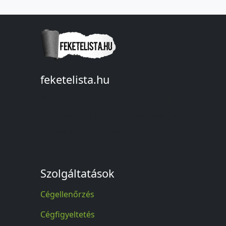
feketelista.hu
© A feketelista.hu-ról nyert bármilyen
információ sajtóbeli nyilvánosságra
hozatalakor a forrás közlése
kötelező!
Szolgáltatások
Cégellenőrzés
Cégfigyeltetés