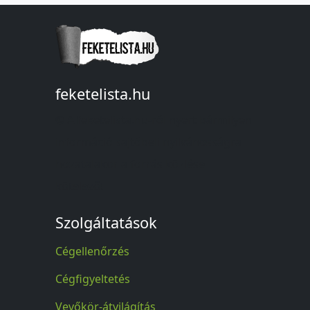
feketelista.hu
© A feketelista.hu-ról nyert bármilyen
információ sajtóbeli nyilvánosságra
hozatalakor a forrás közlése
kötelező!
Szolgáltatások
Cégellenőrzés
Cégfigyeltetés
Vevőkör-átvilágítás