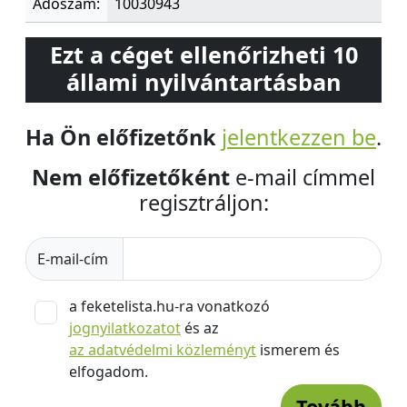
Adószám:
10030943
Ezt a céget ellenőrizheti 10
állami nyilvántartásban
Ha Ön előfizetőnk
jelentkezzen be
.
Nem előfizetőként
e-mail címmel
regisztráljon:
E-mail-cím
a feketelista.hu-ra vonatkozó
jognyilatkozatot
és az
az adatvédelmi közleményt
ismerem és
elfogadom.
Tovább