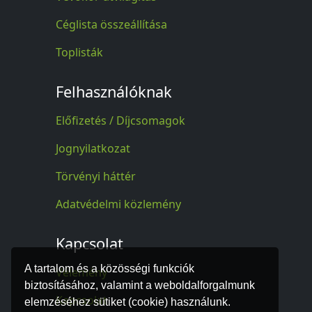
Céglista összeállítása
Toplisták
Felhasználóknak
Előfizetés / Díjcsomagok
Jognyilatkozat
Törvényi háttér
Adatvédelmi közlemény
Kapcsolat
A tartalom és a közösségi funkciók
Vélemény
biztosításához, valamint a weboldalforgalmunk
Kapcsolat
elemzéséhez sütiket (cookie) használunk.