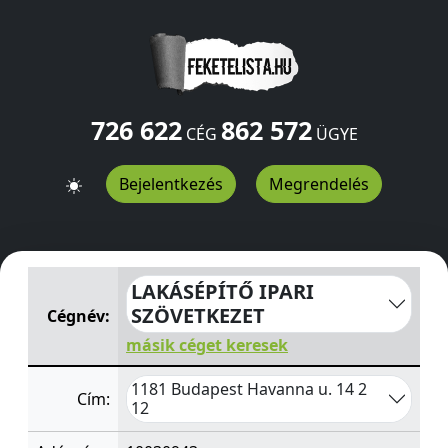
726 622
862 572
CÉG
ÜGYE
Bejelentkezés
Megrendelés
LAKÁSÉPÍTŐ IPARI SZÖVETKEZET
Havanna u. 14 2 12
Bu
LAKÁSÉPÍTŐ IPARI
SZÖVETKEZET
Cégnév:
másik céget keresek
1181 Budapest Havanna u. 14 2
Cím:
12