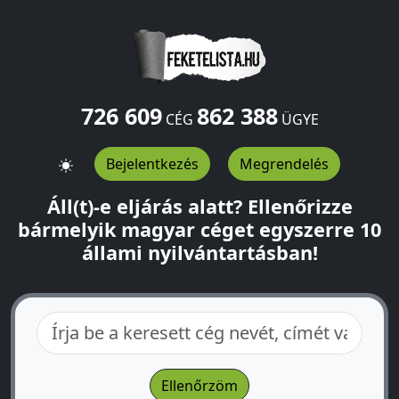
726 609
862 388
CÉG
ÜGYE
Bejelentkezés
Megrendelés
Áll(t)-e eljárás alatt? Ellenőrizze
bármelyik magyar céget egyszerre 10
állami nyilvántartásban!