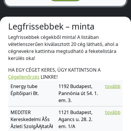
Legfrissebbek – minta
Legfrissebbek cégekből minta! A listában
véletlenszerűen kiválasztott 20 cég látható, ahol a
cégnevekre kattintva megtudható a feketelistára
kerülés oka!
HA EGY CÉGET KERES, ÚGY KATTINTSON A
Cégellenőrzés
LINKRE!
Energy tube
1192 Budapest,
tovább
Építőipari Bt.
Pannónia út 54. 1.
em. 3.
MEDITER
1121 Budapest,
tovább
Kereskedelmi ĂŠs
Agancs u. 28. 2.
Ăzleti SzolgĂĄltatĂł
em. 1/A