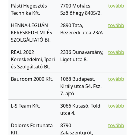
Pásti Hegesztés
7700 Mohács,
tovább
Technika Kft.
Szőlőhegy 8405/2.
HENNA-LEGUÁN
2890 Tata,
tovább
KERESKEDELMI ÉS
Bezerédi utca 23/A
SZOLGÁLTATÓ Bt.
REAL 2002
2336 Dunavarsány,
tovább
Kereskedelmi, Ipari
Liget utca 8.
és Szolgáltató Bt.
Bauroom 2000 Kft.
1068 Budapest,
tovább
Király utca 54. Fsz.
7. ajtó
L-S Team Kft.
3066 Kutasó, Toldi
tovább
utca 4.
Dolores Fortunata
8790
tovább
Kft.
Zalaszentgrót,