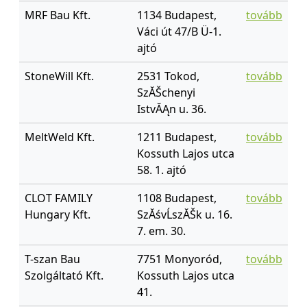
MRF Bau Kft.
1134 Budapest,
tovább
Váci út 47/B Ü-1.
ajtó
StoneWill Kft.
2531 Tokod,
tovább
SzĂŠchenyi
IstvĂĄn u. 36.
MeltWeld Kft.
1211 Budapest,
tovább
Kossuth Lajos utca
58. 1. ajtó
CLOT FAMILY
1108 Budapest,
tovább
Hungary Kft.
SzĂśvĹszĂŠk u. 16.
7. em. 30.
T-szan Bau
7751 Monyoród,
tovább
Szolgáltató Kft.
Kossuth Lajos utca
41.