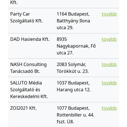
Kft.
Party Car
1164 Budapest,
tovább
Szolgáltató Kft.
Batthyány Ilona
utca 29.
DAD Hasienda Kft.
8935
tovább
Nagykapornak, Fő
utca 27.
NASH Consulting
2083 Solymár,
tovább
Tanácsadó Bt.
Törökkút u. 23.
SALUTO Média
1037 Budapest,
tovább
Szolgáltató és
Harang utca 12.
Kereskedelmi Kft.
ZOI2021 Kft.
1077 Budapest,
tovább
Rottenbiller u. 44.
fszt. Ü8.