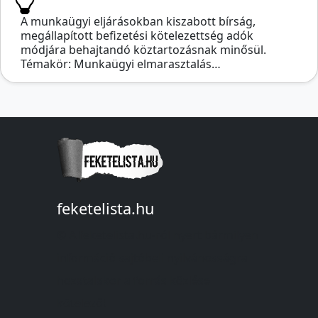
A munkaügyi eljárásokban kiszabott bírság,
megállapított befizetési kötelezettség adók
módjára behajtandó köztartozásnak minősül.
Témakör: Munkaügyi elmarasztalás…
feketelista.hu
© A feketelista.hu-ról nyert bármilyen
információ sajtóbeli nyilvánosságra
hozatalakor a forrás közlése
kötelező!