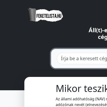
Áll(t)
cég
Mikor teszi
Az állami adóhatóság (NAV)
adózónak nevét (elnevezését