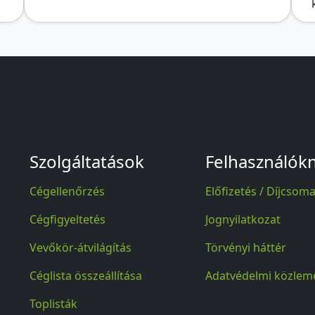
Szolgáltatások
Felhasználók
Cégellenőrzés
Előfizetés / Díjcsom
Cégfigyeltetés
Jognyilatkozat
Vevőkör-átvilágítás
Törvényi háttér
se
Céglista összeállítása
Adatvédelmi közlem
Toplisták