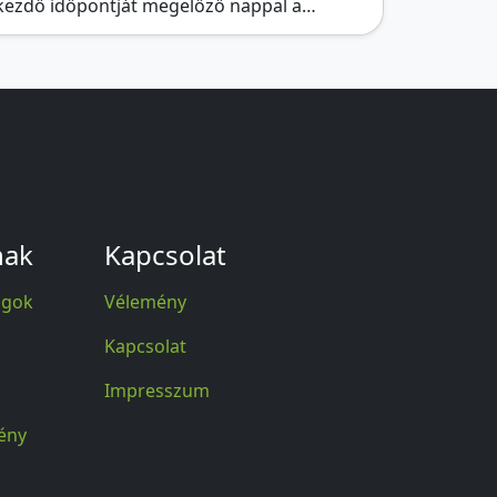
kezdő időpontját megelőző nappal a…
nak
Kapcsolat
agok
Vélemény
Kapcsolat
Impresszum
ény