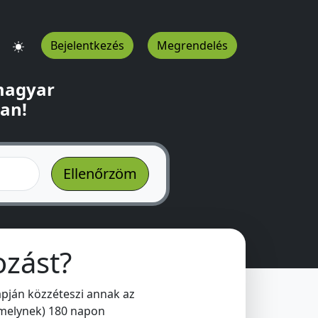
Bejelentkezés
Megrendelés
 magyar
ban!
ozást?
pján közzéteszi annak az
(amelynek) 180 napon