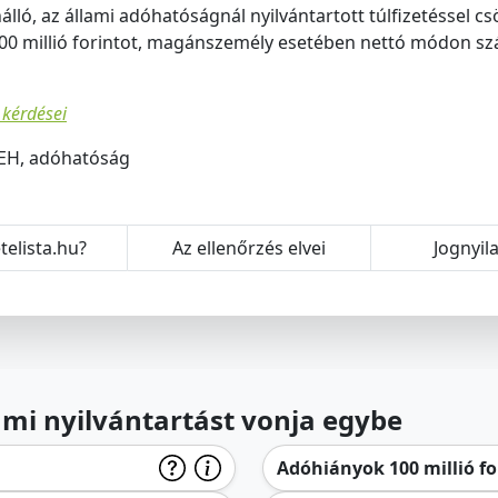
lló, az állami adóhatóságnál nyilvántartott túlfizetéssel c
0 millió forintot, magánszemély esetében nettó módon szám
 kérdései
EH, adóhatóság
telista.hu?
Az ellenőrzés elvei
Jognyil
lami nyilvántartást vonja egybe
Adóhiányok 100 millió for