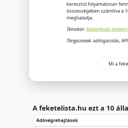
keresztül folyamatosan fenná
összességében számítva a 10
meghaladja.
Témakör:
Adótartozás tartalmi
Tárgyszavak:
adóigazolás, AP
Mi a feke
A feketelista.hu ezt a 10 ál
Adóvégrehajtások