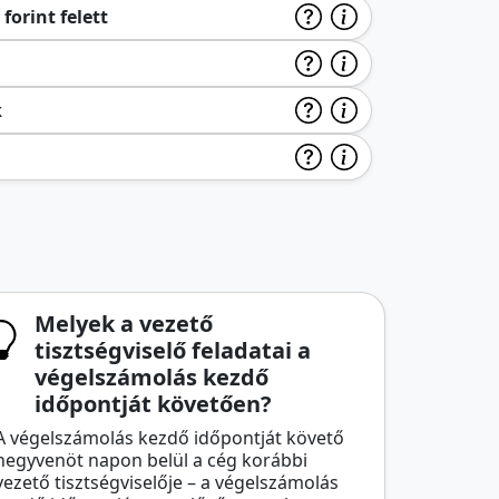
forint felett
k
Melyek a vezető
tisztségviselő feladatai a
végelszámolás kezdő
időpontját követően?
A végelszámolás kezdő időpontját követő
negyvenöt napon belül a cég korábbi
vezető tisztségviselője – a végelszámolás