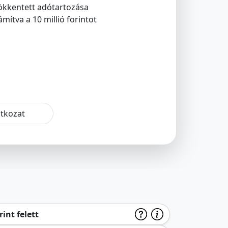
sökkentett adótartozása
ítva a 10 millió forintot
atkozat
int felett