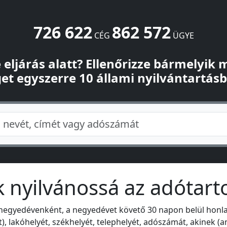
726 622
862 572
CÉG
ÜGYE
-e eljárás alatt? Ellenőrizze bármelyik
et egyszerre 10 állami nyilvántartás
k nyilvánossá az adótart
 negyedévenként, a negyedévet követő 30 napon belül honla
), lakóhelyét, székhelyét, telephelyét, adószámát, akinek 