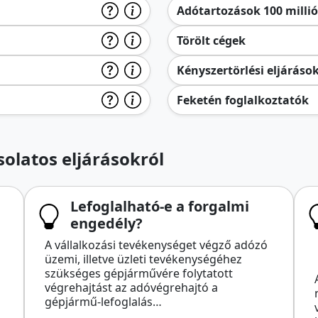
Adótartozások 100 millió 
Törölt cégek
Kényszertörlési eljáráso
Feketén foglalkoztatók
olatos eljárásokról
Lefoglalható-e a forgalmi
engedély?
A vállalkozási tevékenységet végző adózó
üzemi, illetve üzleti tevékenységéhez
szükséges gépjárművére folytatott
végrehajtást az adóvégrehajtó a
gépjármű-lefoglalás…