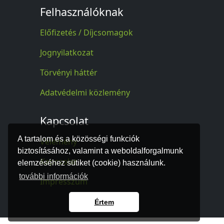
Felhasználóknak
Előfizetés / Díjcsomagok
Jognyilatkozat
Törvényi háttér
Adatvédelmi közlemény
Kapcsolat
A tartalom és a közösségi funkciók
Vélemény
biztosításához, valamint a weboldalforgalmunk
Kapcsolat
elemzéséhez sütiket (cookie) használunk.
további információk
Impresszum
Értem