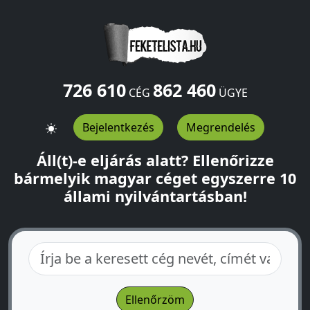
726 610
862 460
CÉG
ÜGYE
Bejelentkezés
Megrendelés
Áll(t)-e eljárás alatt? Ellenőrizze
bármelyik magyar céget egyszerre 10
állami nyilvántartásban!