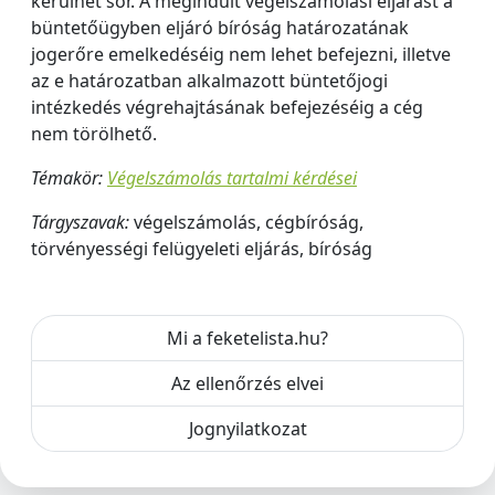
kerülhet sor. A megindult végelszámolási eljárást a
büntetőügyben eljáró bíróság határozatának
jogerőre emelkedéséig nem lehet befejezni, illetve
az e határozatban alkalmazott büntetőjogi
intézkedés végrehajtásának befejezéséig a cég
nem törölhető.
Témakör:
Végelszámolás tartalmi kérdései
Tárgyszavak:
végelszámolás, cégbíróság,
törvényességi felügyeleti eljárás, bíróság
Mi a feketelista.hu?
Az ellenőrzés elvei
Jognyilatkozat