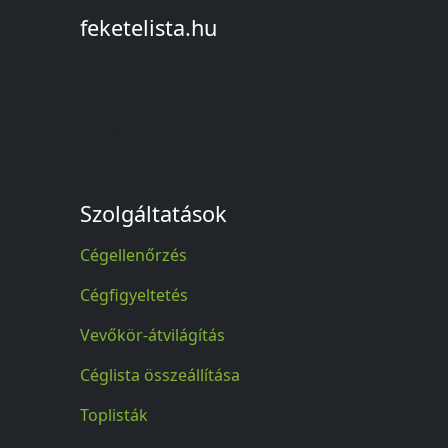
feketelista.hu
© A feketelista.hu-ról nyert bármilyen
információ sajtóbeli nyilvánosságra
hozatalakor a forrás közlése
kötelező!
Szolgáltatások
Cégellenőrzés
Cégfigyeltetés
Vevőkör-átvilágítás
Céglista összeállítása
Toplisták