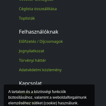
Céglista összeállítása
Toplisták
Felhasználóknak
Előfizetés / Díjcsomagok
Jognyilatkozat
Törvényi háttér
Adatvédelmi közlemény
Kapcsolat
A tartalom és a közösségi funkciók
Vélemény
biztosításához, valamint a weboldalforgalmunk
Kapcsolat
elemzéséhez sütiket (cookie) használunk.