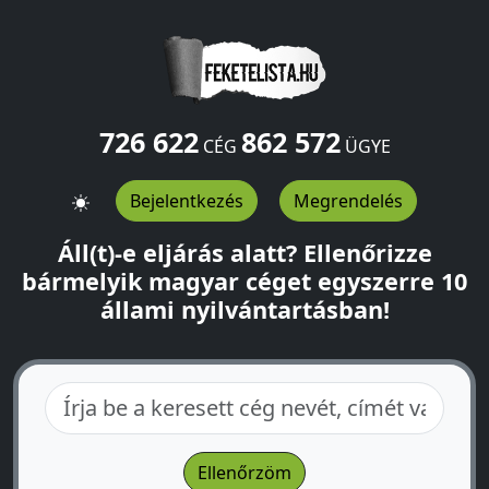
726 622
862 572
CÉG
ÜGYE
Bejelentkezés
Megrendelés
Áll(t)-e eljárás alatt? Ellenőrizze
bármelyik magyar céget egyszerre 10
állami nyilvántartásban!