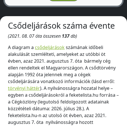
Csődeljárások száma évente
(2021. 08. 07 óta összesen
137
db)
A diagram a
csődeljárások
számának időbeli
alakulását szemlélteti, amelyeket az utóbbi öt
évben, azaz 2021. augusztus 7. óta bármely cég
ellen rendeltek el Magyarországon. A csődtörvény
alapján 1992 óta jelennek meg a cégek
csődeljárására vonatkozó információk (lásd erről:
törvényi háttér
). A nyilvánosságra hozatal helye –
egyben a csődeljárásokról a feketelista.hu forrása –
a Cégközlöny (legutolsó feldolgozott adatainak
közzétételi dátuma: 2026. július 28.). A
feketelista.hu-n az utolsó öt évben, azaz 2021.
augusztus 7. óta nyilvánosságra hozott