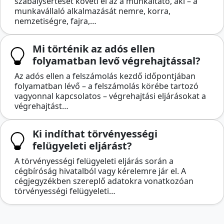
szabálysértését követi el az a munkáltató, aki – a
munkavállaló alkalmazását nemre, korra,
nemzetiségre, fajra,…
Mi történik az adós ellen
folyamatban levő végrehajtással?
Az adós ellen a felszámolás kezdő időpontjában
folyamatban lévő – a felszámolás körébe tartozó
vagyonnal kapcsolatos – végrehajtási eljárásokat a
végrehajtást…
Ki indíthat törvényességi
felügyeleti eljárást?
A törvényességi felügyeleti eljárás során a
cégbíróság hivatalból vagy kérelemre jár el. A
cégjegyzékben szereplő adatokra vonatkozóan
törvényességi felügyeleti…