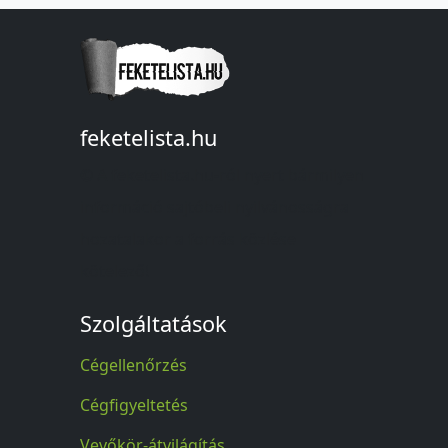
feketelista.hu
© A feketelista.hu-ról nyert bármilyen
információ sajtóbeli nyilvánosságra
hozatalakor a forrás közlése
kötelező!
Szolgáltatások
Cégellenőrzés
Cégfigyeltetés
Vevőkör-átvilágítás