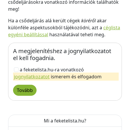
csődeljárásokra vonatkozó információk találhatók
meg!
Ha a csődeljárás alá került cégek
köréről
akar
különféle aspektusokból tájékozódni, azt a
céglista
egyéni beállítással
használatával teheti meg.
A megjelenítéshez a jognyilatkozatot
el kell fogadnia.
a feketelista.hu-ra vonatkozó
jognyilatkozatot
ismerem és elfogadom
Tovább
Mi a feketelista.hu?