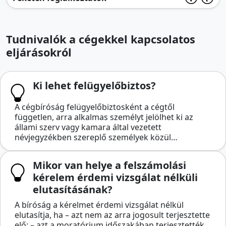
Tudnivalók a cégekkel kapcsolatos
eljárásokról
Ki lehet felügyelőbiztos?
A cégbíróság felügyelőbiztosként a cégtől
független, arra alkalmas személyt jelölhet ki az
állami szerv vagy kamara által vezetett
névjegyzékben szereplő személyek közül…
Mikor van helye a felszámolási
kérelem érdemi vizsgálat nélküli
elutasításának?
A bíróság a kérelmet érdemi vizsgálat nélkül
elutasítja, ha – azt nem az arra jogosult terjesztette
elő; – azt a moratórium időszakában terjesztették