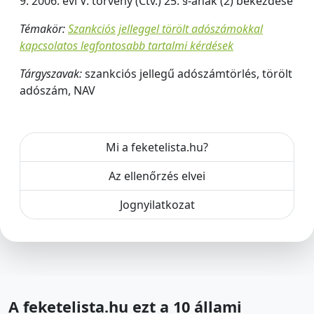
9. 2006. évi V. törvény (Ctv.) 25. §-ának (2) bekezdése
Témakör:
Szankciós jelleggel törölt adószámokkal
kapcsolatos legfontosabb tartalmi kérdések
Tárgyszavak:
szankciós jellegű adószámtörlés, törölt
adószám, NAV
Mi a feketelista.hu?
Az ellenőrzés elvei
Jognyilatkozat
A feketelista.hu ezt a 10 állami