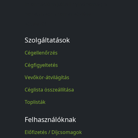
információ sajtóbeli nyilvánosságra
hozatalakor a forrás közlése
kötelező!
Szolgáltatások
Cégellenőrzés
Cégfigyeltetés
Vevőkör-átvilágítás
Céglista összeállítása
Toplisták
Felhasználóknak
Előfizetés / Díjcsomagok