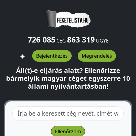
726 085
863 319
CÉG
ÜGYE
Bejelentkezés
Megrendelés
Áll(t)-e eljárás alatt? Ellenőrizze
bármelyik magyar céget egyszerre 10
állami nyilvántartásban!