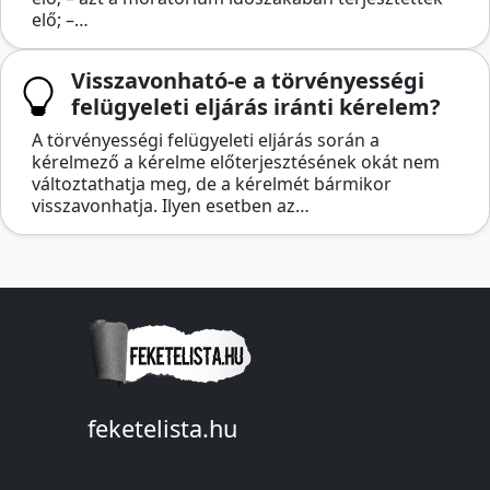
elő; –…
Visszavonható-e a törvényességi
felügyeleti eljárás iránti kérelem?
A törvényességi felügyeleti eljárás során a
kérelmező a kérelme előterjesztésének okát nem
változtathatja meg, de a kérelmét bármikor
visszavonhatja. Ilyen esetben az…
feketelista.hu
© A feketelista.hu-ról nyert bármilyen