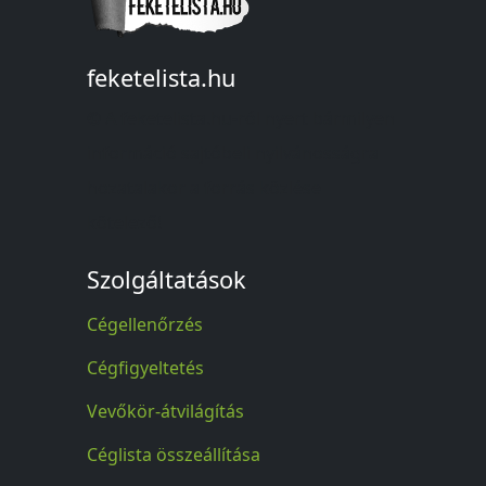
feketelista.hu
© A feketelista.hu-ról nyert bármilyen
információ sajtóbeli nyilvánosságra
hozatalakor a forrás közlése
kötelező!
Szolgáltatások
Cégellenőrzés
Cégfigyeltetés
Vevőkör-átvilágítás
Céglista összeállítása