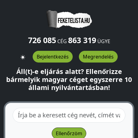
726 085
863 319
CÉG
ÜGYE
Bejelentkezés
Megrendelés
Áll(t)-e eljárás alatt? Ellenőrizze
bármelyik magyar céget egyszerre 10
állami nyilvántartásban!