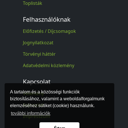
Toplisták
Felhasználóknak
Előfizetés / Díjcsomagok
Jognyilatkozat
Törvényi háttér
Adatvédelmi közlemény
Kapcsolat
A tartalom és a közösségi funkciók
Vélemény
biztosításához, valamint a weboldalforgalmunk
Kapcsolat
elemzéséhez sütiket (cookie) használunk.
további információk
Impresszum