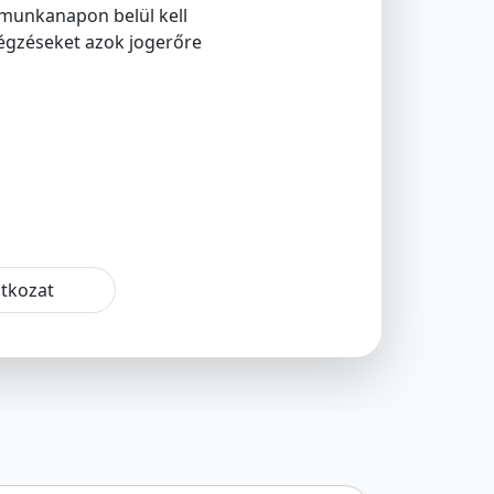
3 munkanapon belül kell
 végzéseket azok jogerőre
atkozat