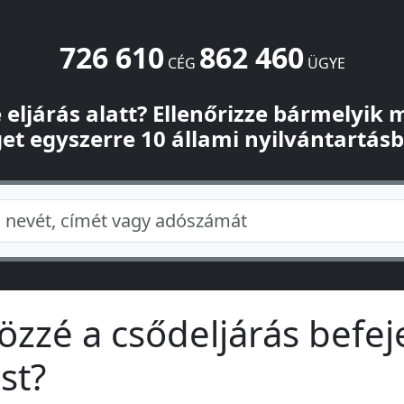
726 610
862 460
CÉG
ÜGYE
-e eljárás alatt? Ellenőrizze bármelyik
et egyszerre 10 állami nyilvántartás
közzé a csődeljárás befej
st?