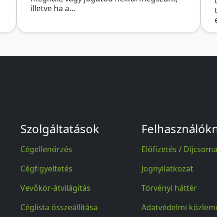
illetve ha a…
Szolgáltatások
Felhasználók
Cégellenőrzés
Előfizetés / Díjcsom
Cégfigyeltetés
Jognyilatkozat
Vevőkör-átvilágítás
Törvényi háttér
se
Céglista összeállítása
Adatvédelmi közlem