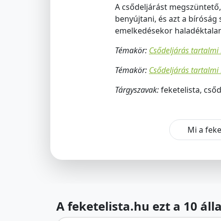
A csődeljárást megszüntető, 
benyújtani, és azt a bíróság
emelkedésekor haladéktalanu
Témakör:
Csődeljárás tartalmi
Témakör:
Csődeljárás tartalmi
Tárgyszavak:
feketelista, cső
Mi a feke
A feketelista.hu ezt a 10 ál