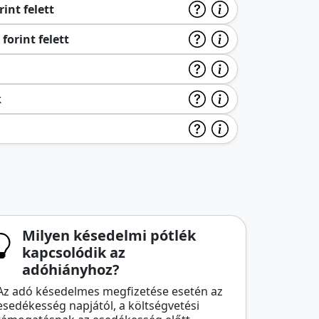
int felett
forint felett
k
Milyen késedelmi pótlék
kapcsolódik az
adóhiányhoz?
Az adó késedelmes megfizetése esetén az
esedékesség napjától, a költségvetési