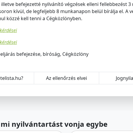
illetve befejezetté nyilvánító végzések elleni fellebbezést 
 soron kívül, de legfeljebb 8 munkanapon belül bírálja el. A
l közzé kell tenni a Cégközlönyben.
 kérdései
 kérdései
deljárás befejezése, bíróság, Cégközlöny
telista.hu?
Az ellenőrzés elvei
Jognyil
lami nyilvántartást vonja egybe