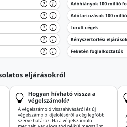
Adóhiányok 100 millió for
Adótartozások 100 millió 
Törölt cégek
Kényszertörlési eljáráso
Feketén foglalkoztatók
olatos eljárásokról
Hogyan hívható vissza a
végelszámoló?
A végelszámoló visszahívásáról és új
végelszámoló kijelöléséről a cég legfőbb
szerve határoz. Ha a végelszámoló
meghalt, vagy jogutód nélkül megszűnt,