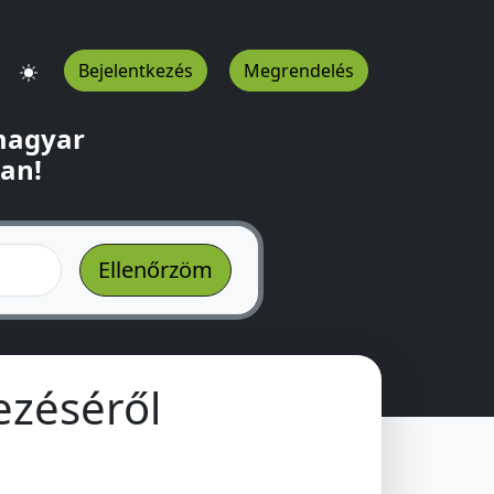
Bejelentkezés
Megrendelés
 magyar
ban!
ezéséről