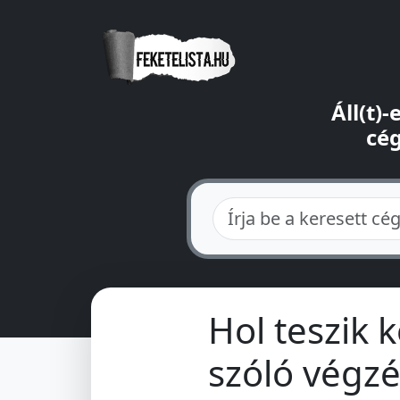
Áll(t)
cég
Hol teszik 
szóló végzé