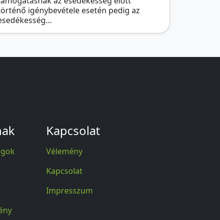
támogatásnak az esedékesség előtt
történő igénybevétele esetén pedig az
esedékesség…
nak
Kapcsolat
agok
Vélemény
Kapcsolat
Impresszum
ény