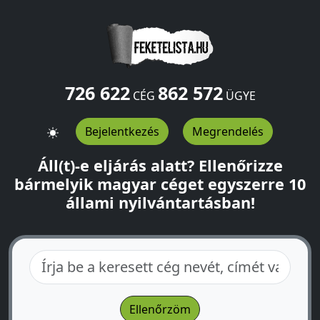
726 622
862 572
CÉG
ÜGYE
Bejelentkezés
Megrendelés
Áll(t)-e eljárás alatt? Ellenőrizze
bármelyik magyar céget egyszerre 10
állami nyilvántartásban!