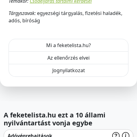
Témakör:
Csődeljárás tartalmi kérdései
Tárgyszavak:
egyezségi tárgyalás, fizetési haladék,
adós, bíróság
Mi a feketelista.hu?
Az ellenőrzés elvei
Jognyilatkozat
A feketelista.hu ezt a 10 állami
nyilvántartást vonja egybe
Adóvégrehajtások