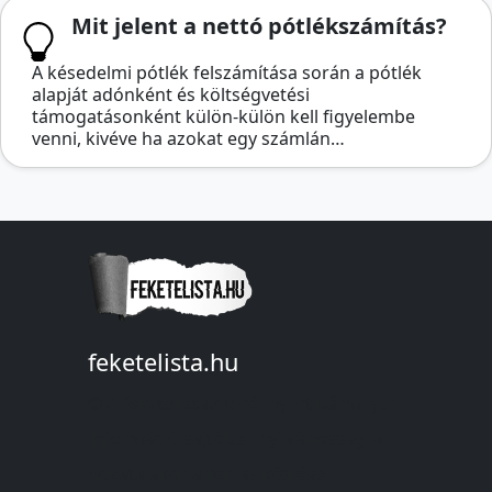
Mit jelent a nettó pótlékszámítás?
A késedelmi pótlék felszámítása során a pótlék
alapját adónként és költségvetési
támogatásonként külön-külön kell figyelembe
venni, kivéve ha azokat egy számlán…
feketelista.hu
© A feketelista.hu-ról nyert bármilyen
információ sajtóbeli nyilvánosságra
hozatalakor a forrás közlése