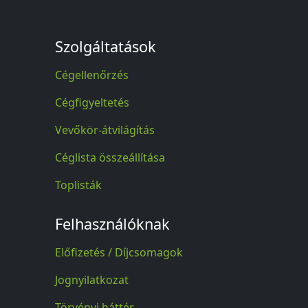
kötelező!
Szolgáltatások
Cégellenőrzés
Cégfigyeltetés
Vevőkör-átvilágítás
Céglista összeállítása
Toplisták
Felhasználóknak
Előfizetés / Díjcsomagok
Jognyilatkozat
Törvényi háttér