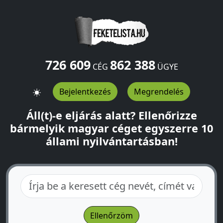
726 609
862 388
CÉG
ÜGYE
Bejelentkezés
Megrendelés
Áll(t)-e eljárás alatt? Ellenőrizze
bármelyik magyar céget egyszerre 10
állami nyilvántartásban!