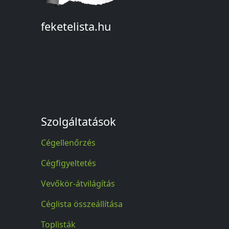
feketelista.hu
© A feketelista.hu-ról nyert bármilyen
információ sajtóbeli nyilvánosságra
hozatalakor a forrás közlése
kötelező!
Szolgáltatások
Cégellenőrzés
Cégfigyeltetés
Vevőkör-átvilágítás
Céglista összeállítása
Toplisták