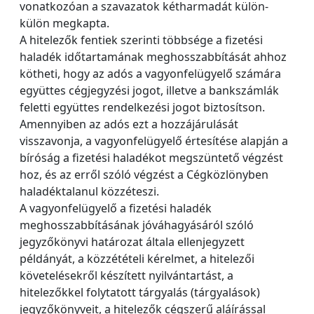
vonatkozóan a szavazatok kétharmadát külön-
külön megkapta.
A hitelezők fentiek szerinti többsége a fizetési
haladék időtartamának meghosszabbítását ahhoz
kötheti, hogy az adós a vagyonfelügyelő számára
együttes cégjegyzési jogot, illetve a bankszámlák
feletti együttes rendelkezési jogot biztosítson.
Amennyiben az adós ezt a hozzájárulását
visszavonja, a vagyonfelügyelő értesítése alapján a
bíróság a fizetési haladékot megszüntető végzést
hoz, és az erről szóló végzést a Cégközlönyben
haladéktalanul közzéteszi.
A vagyonfelügyelő a fizetési haladék
meghosszabbításának jóváhagyásáról szóló
jegyzőkönyvi határozat általa ellenjegyzett
példányát, a közzétételi kérelmet, a hitelezői
követelésekről készített nyilvántartást, a
hitelezőkkel folytatott tárgyalás (tárgyalások)
jegyzőkönyveit, a hitelezők cégszerű aláírással