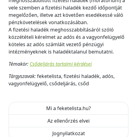
meghosszabbított fizetési haladék (moratórium) a
vele szemben a fizetési haladék kezdő időpontját
megelőzően, illetve azt követően esedékessé váló
pénzkövetelések vonatkozásában.
A fizetési haladék meghosszabbításáról szóló
közzétételi kérelmet az adós és a vagyonfelügyelő
köteles az adós számláit vezető pénzügyi
intézményeknek is haladéktalanul bemutatni.
Témakör:
Csődeljárás tartalmi kérdései
Tárgyszavak:
feketelista, fizetési haladék, adós,
vagyonfelügyelő, csődeljárás, csőd
Mi a feketelista.hu?
Az ellenőrzés elvei
Jognyilatkozat