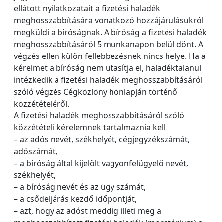
ellátott nyilatkozatait a fizetési haladék
meghosszabbítására vonatkozó hozzájárulásukról
megküldi a bíróságnak. A bíróság a fizetési haladék
meghosszabbításáról 5 munkanapon belül dönt. A
végzés ellen külön fellebbezésnek nincs helye. Ha a
kérelmet a bíróság nem utasítja el, haladéktalanul
intézkedik a fizetési haladék meghosszabbításáról
szóló végzés Cégközlöny honlapján történő
közzétételéről.
A fizetési haladék meghosszabbításáról szóló
közzétételi kérelemnek tartalmaznia kell
– az adós nevét, székhelyét, cégjegyzékszámát,
adószámát,
– a bíróság által kijelölt vagyonfelügyelő nevét,
székhelyét,
– a bíróság nevét és az ügy számát,
– a csődeljárás kezdő időpontját,
– azt, hogy az adóst meddig illeti meg a