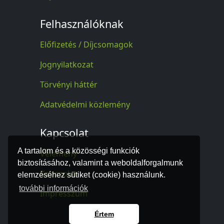
Felhasználóknak
Előfizetés / Díjcsomagok
Jognyilatkozat
Törvényi háttér
Adatvédelmi közlemény
Kapcsolat
A tartalom és a közösségi funkciók
Vélemény
biztosításához, valamint a weboldalforgalmunk
Kapcsolat
elemzéséhez sütiket (cookie) használunk.
további információk
Impresszum
Értem