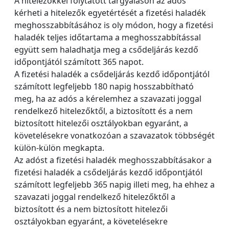
A hitelezőkkel folytatott tárgyaláson az adós
kérheti a hitelezők egyetértését a fizetési haladék
meghosszabbításához is oly módon, hogy a fizetési
haladék teljes időtartama a meghosszabbítással
együtt sem haladhatja meg a csődeljárás kezdő
időpontjától számított 365 napot.
A fizetési haladék a csődeljárás kezdő időpontjától
számított legfeljebb 180 napig hosszabbítható
meg, ha az adós a kérelemhez a szavazati joggal
rendelkező hitelezőktől, a biztosított és a nem
biztosított hitelezői osztályokban egyaránt, a
követelésekre vonatkozóan a szavazatok többségét
külön-külön megkapta.
Az adóst a fizetési haladék meghosszabbításakor a
fizetési haladék a csődeljárás kezdő időpontjától
számított legfeljebb 365 napig illeti meg, ha ehhez a
szavazati joggal rendelkező hitelezőktől a
biztosított és a nem biztosított hitelezői
osztályokban egyaránt, a követelésekre