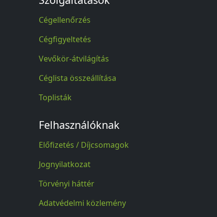
Cégellenőrzés
Cégfigyeltetés
Vevőkör-átvilágítás
Céglista összeállítása
Toplisták
Felhasználóknak
Előfizetés / Díjcsomagok
Jognyilatkozat
Törvényi háttér
Adatvédelmi közlemény