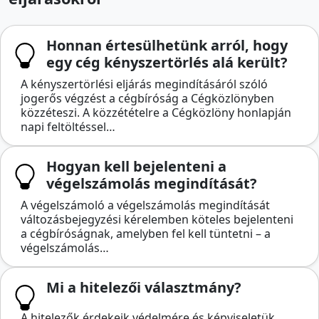
Honnan értesülhetünk arról, hogy
egy cég kényszertörlés alá került?
A kényszertörlési eljárás megindításáról szóló
jogerős végzést a cégbíróság a Cégközlönyben
közzéteszi. A közzétételre a Cégközlöny honlapján
napi feltöltéssel…
Hogyan kell bejelenteni a
végelszámolás megindítását?
A végelszámoló a végelszámolás megindítását
változásbejegyzési kérelemben köteles bejelenteni
a cégbíróságnak, amelyben fel kell tüntetni – a
végelszámolás…
Mi a hitelezői választmány?
A hitelezők érdekeik védelmére és képviseletük