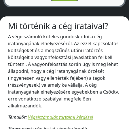
Mi történik a cég irataival?
A végelszámoló köteles gondoskodni a cég
iratanyagának elhelyezéséről. Az ezzel kapcsolatos
költségeket és a megszűnés utáni iratőrzés
költségeit a vagyonfelosztási javaslatban fel kell
tüntetni. A vagyonfelosztás során úgy is meg lehet
állapodni, hogy a cég iratanyagának őrzését
(ingyenesen vagy ellenérték fejében) a tagok
(részvényesek) valamelyike vállalja. A cég
iratanyagának elhelyezésére egyebekben a Csődtv.
erre vonatkozó szabályai megfelelően
alkalmazandók.
Témakör:
Végelszámolás tartalmi kérdései
Tárgyszavak:
cég iratai, végelszámoló,