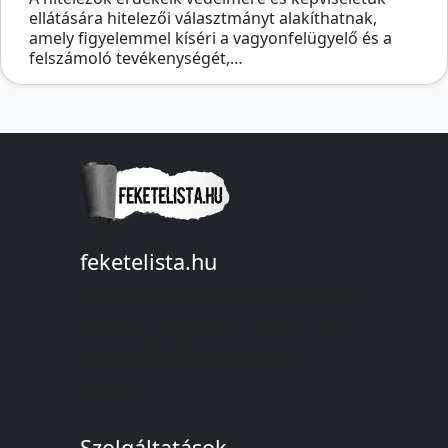
ellátására hitelezői választmányt alakíthatnak,
amely figyelemmel kíséri a vagyonfelügyelő és a
felszámoló tevékenységét,…
feketelista.hu
© A feketelista.hu-ról nyert bármilyen
információ sajtóbeli nyilvánosságra
hozatalakor a forrás közlése
kötelező!
Szolgáltatások