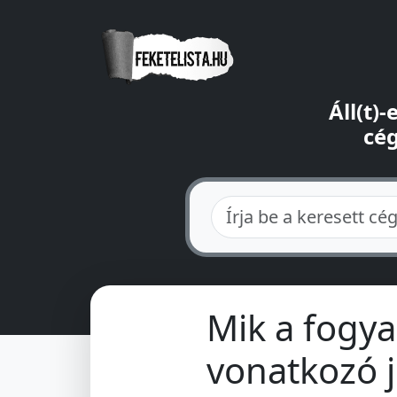
Áll(t)
cég
Mik a fogya
vonatkozó 