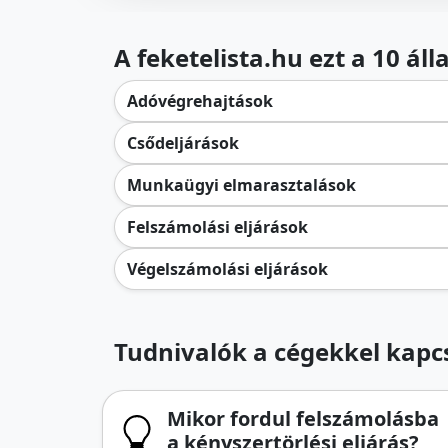
A feketelista.hu ezt a 10 ál
Adóvégrehajtások
Csődeljárások
Munkaügyi elmarasztalások
Felszámolási eljárások
Végelszámolási eljárások
Tudnivalók a cégekkel kapcs
Mikor fordul felszámolásba
a kényszertörlési eljárás?