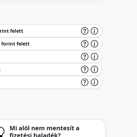
int felett
forint felett
k
Mi alól nem mentesít a
fizetési haladék?