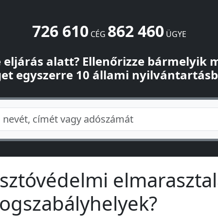
726 610
862 460
CÉG
ÜGYE
-e eljárás alatt? Ellenőrizze bármelyik
et egyszerre 10 állami nyilvántartás
sztóvédelmi elmarasztal
jogszabályhelyek?