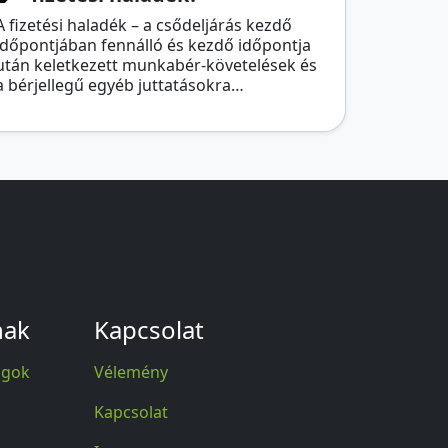
A fizetési haladék – a csődeljárás kezdő
időpontjában fennálló és kezdő időpontja
után keletkezett munkabér-követelések és
a bérjellegű egyéb juttatásokra…
nak
Kapcsolat
agok
Vélemény
Kapcsolat