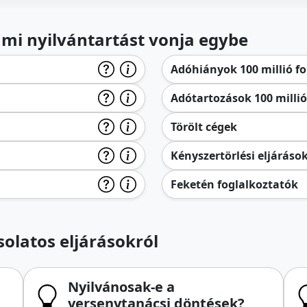
lami nyilvántartást vonja egybe
Adóhiányok 100 millió for
Adótartozások 100 millió 
Törölt cégek
Kényszertörlési eljáráso
Feketén foglalkoztatók
olatos eljárásokról
Nyilvánosak-e a
versenytanácsi döntések?