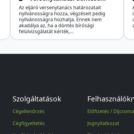
Az eljáró versenytanács határozatait
nyilvánosságra hozza, végzéseit pedig
nyilvánosságra hozhatja. Ennek nem
akadálya az, ha a döntés bírósági
felülvizsgálatát kérték,…
Szolgáltatások
Felhasználók
Cégellenőrzés
Előfizetés / Díjcsom
Cégfigyeltetés
Jognyilatkozat