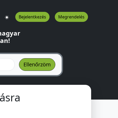
Bejelentkezés
Megrendelés
 magyar
ban!
ásra