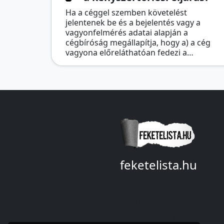
Ha a céggel szemben követelést
jelentenek be és a bejelentés vagy a
vagyonfelmérés adatai alapján a
cégbíróság megállapítja, hogy a) a cég
vagyona előreláthatóan fedezi a…
feketelista.hu
© A feketelista.hu-ról nyert
bármilyen információ
sajtóbeli nyilvánosságra