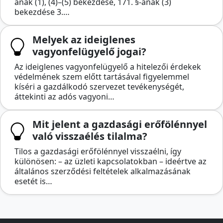
ának (1), (4)–(5) bekezdése, 171. §-ának (3)
bekezdése 3.…
Melyek az ideiglenes
vagyonfelügyelő jogai?
Az ideiglenes vagyonfelügyelő a hitelezői érdekek
védelmének szem előtt tartásával figyelemmel
kíséri a gazdálkodó szervezet tevékenységét,
áttekinti az adós vagyoni…
Mit jelent a gazdasági erőfölénnyel
való visszaélés tilalma?
Tilos a gazdasági erőfölénnyel visszaélni, így
különösen: – az üzleti kapcsolatokban – ideértve az
általános szerződési feltételek alkalmazásának
esetét is…