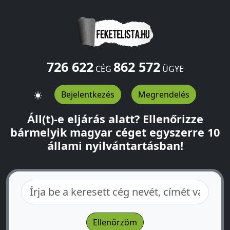
726 622
862 572
CÉG
ÜGYE
Bejelentkezés
Megrendelés
Áll(t)-e eljárás alatt? Ellenőrizze
bármelyik magyar céget egyszerre 10
állami nyilvántartásban!