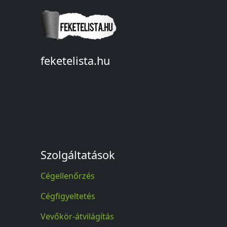
feketelista.hu
© A feketelista.hu-ról nyert bármilyen
információ sajtóbeli nyilvánosságra
hozatalakor a forrás közlése
kötelező!
Szolgáltatások
Cégellenőrzés
Cégfigyeltetés
Vevőkör-átvilágítás