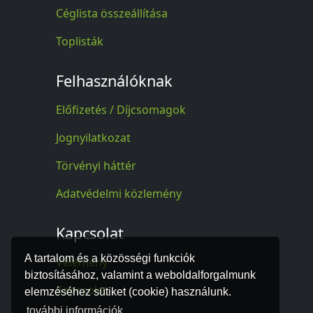
Céglista összeállítása
Toplisták
Felhasználóknak
Előfizetés / Díjcsomagok
Jognyilatkozat
Törvényi háttér
Adatvédelmi közlemény
Kapcsolat
A tartalom és a közösségi funkciók
Vélemény
biztosításához, valamint a weboldalforgalmunk
Kapcsolat
elemzéséhez sütiket (cookie) használunk.
további információk