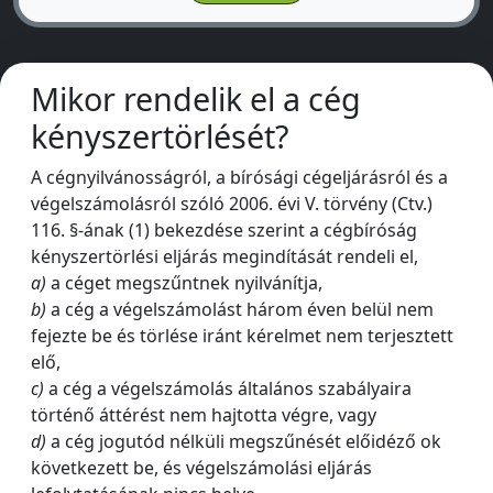
Mikor rendelik el a cég
kényszertörlését?
A cégnyilvánosságról, a bírósági cégeljárásról és a
végelszámolásról szóló 2006. évi V. törvény (Ctv.)
116. §-ának (1) bekezdése szerint a cégbíróság
kényszertörlési eljárás megindítását rendeli el,
a)
a céget megszűntnek nyilvánítja,
b)
a cég a végelszámolást három éven belül nem
fejezte be és törlése iránt kérelmet nem terjesztett
elő,
c)
a cég a végelszámolás általános szabályaira
történő áttérést nem hajtotta végre, vagy
d)
a cég jogutód nélküli megszűnését előidéző ok
következett be, és végelszámolási eljárás