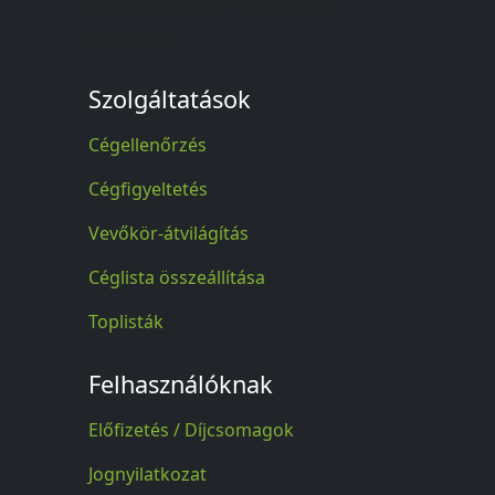
hozatalakor a forrás közlése
kötelező!
Szolgáltatások
Cégellenőrzés
Cégfigyeltetés
Vevőkör-átvilágítás
Céglista összeállítása
Toplisták
Felhasználóknak
Előfizetés / Díjcsomagok
Jognyilatkozat