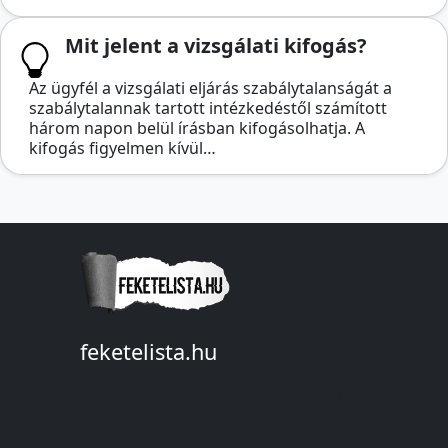
Mit jelent a vizsgálati kifogás?
Az ügyfél a vizsgálati eljárás szabálytalanságát a
szabálytalannak tartott intézkedéstől számított
három napon belül írásban kifogásolhatja. A
kifogás figyelmen kívül…
feketelista.hu
© A feketelista.hu-ról nyert bármilyen
információ sajtóbeli nyilvánosságra