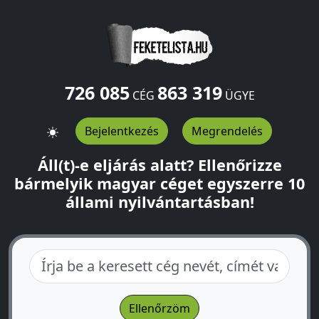
726 085
863 319
CÉG
ÜGYE
Bejelentkezés
Megrendelés
Áll(t)-e eljárás alatt? Ellenőrizze
bármelyik magyar céget egyszerre 10
állami nyilvántartásban!