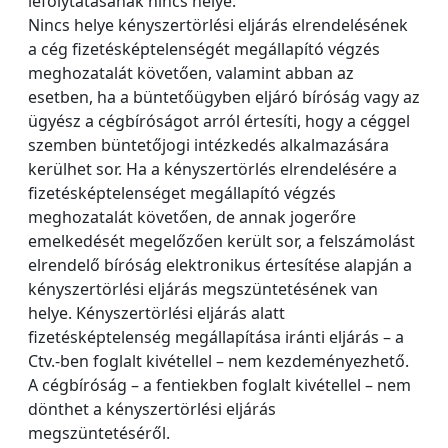
lefolytatásának nincs helye.
Nincs helye kényszertörlési eljárás elrendelésének
a cég fizetésképtelenségét megállapító végzés
meghozatalát követően, valamint abban az
esetben, ha a büntetőügyben eljáró bíróság vagy az
ügyész a cégbíróságot arról értesíti, hogy a céggel
szemben büntetőjogi intézkedés alkalmazására
kerülhet sor. Ha a kényszertörlés elrendelésére a
fizetésképtelenséget megállapító végzés
meghozatalát követően, de annak jogerőre
emelkedését megelőzően került sor, a felszámolást
elrendelő bíróság elektronikus értesítése alapján a
kényszertörlési eljárás megszüntetésének van
helye. Kényszertörlési eljárás alatt
fizetésképtelenség megállapítása iránti eljárás – a
Ctv.-ben foglalt kivétellel – nem kezdeményezhető.
A cégbíróság – a fentiekben foglalt kivétellel – nem
dönthet a kényszertörlési eljárás
megszüntetéséről.