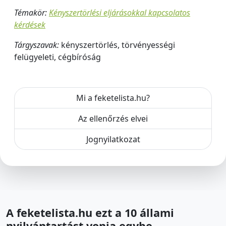
Témakör:
Kényszertörlési eljárásokkal kapcsolatos
kérdések
Tárgyszavak:
kényszertörlés, törvényességi
felügyeleti, cégbíróság
Mi a feketelista.hu?
Az ellenőrzés elvei
Jognyilatkozat
A feketelista.hu ezt a 10 állami
nyilvántartást vonja egybe