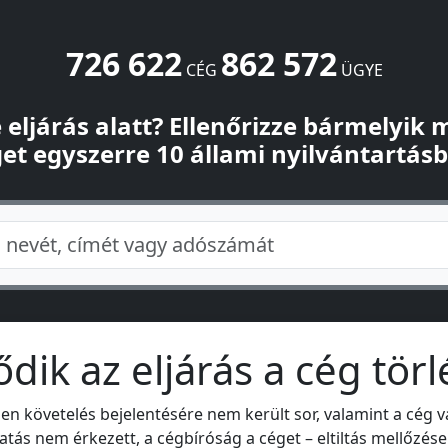
726 622
862 572
CÉG
ÜGYE
-e eljárás alatt? Ellenőrizze bármelyik
et egyszerre 10 állami nyilvántartás
dik az eljárás a cég törl
 követelés bejelentésére nem került sor, valamint a cég 
tás nem érkezett, a cégbíróság a céget – eltiltás mellőzése m