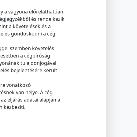
gy a vagyona előreláthatóan
cégjegyzékből és rendelkezik
amint a követelések és a
köteles gondoskodni a cég
céggel szemben követelés
z esetben a cégbíróság
gyonának tulajdonjogával
elés bejelentésére került
sére vonatkozó
zésnek van helye. A cég
az eljárás adatai alapján a
n kézbesíti.