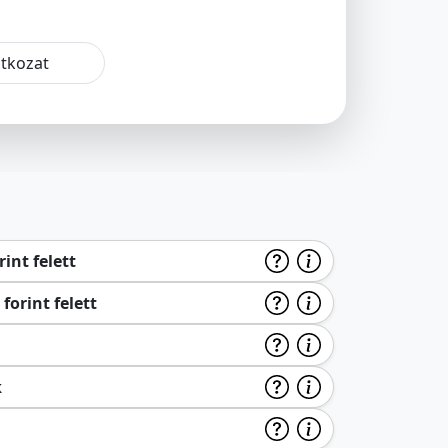
atkozat
int felett
forint felett
k