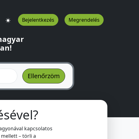
Bejelentkezés
Megrendelés
 magyar
ban!
ésével?
vagyonával kapcsolatos
ellett – törli a