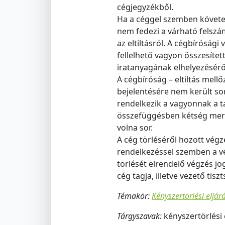
cégjegyzékből.
Ha a céggel szemben követel
nem fedezi a várható felszám
az eltiltásról. A cégbírósági
fellelhető vagyon összesítet
iratanyagának elhelyezésérő
A cégbíróság – eltiltás mell
bejelentésére nem került so
rendelkezik a vagyonnak a t
összefüggésben kétség merül 
volna sor.
A cég törléséről hozott vég
rendelkezéssel szemben a vé
törlését elrendelő végzés jo
cég tagja, illetve vezető tis
Témakör:
Kényszertörlési eljá
Tárgyszavak:
kényszertörlési 