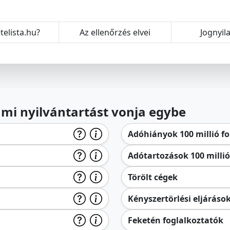
telista.hu?
Az ellenőrzés elvei
Jognyil
lami nyilvántartást vonja egybe
Adóhiányok 100 millió for
Adótartozások 100 millió 
Törölt cégek
Kényszertörlési eljáráso
Feketén foglalkoztatók