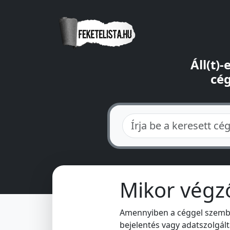
Áll(t)
cég
Mikor végző
Amennyiben a céggel szemben
bejelentés vagy adatszolgálta