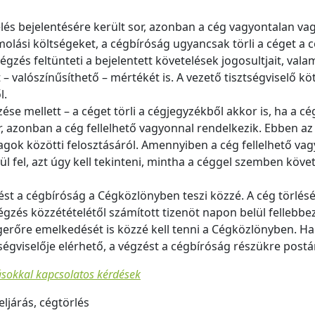
és bejelentésére került sor, azonban a cég vagyontalan va
olási költségeket, a cégbíróság ugyancsak törli a céget a 
 végzés feltünteti a bejelentett követelések jogosultjait, val
t – valószínűsíthető – mértékét is. A vezető tisztségviselő 
l.
őzése mellett – a céget törli a cégjegyzékből akkor is, ha a 
r, azonban a cég fellelhető vagyonnal rendelkezik. Ebben a
agok közötti felosztásáról. Amennyiben a cég fellelhető va
fel, azt úgy kell tekinteni, mintha a céggel szemben követ
zést a cégbíróság a Cégközlönyben teszi közzé. A cég törlé
gzés közzétételétől számított tizenöt napon belül fellebbe
gerőre emelkedését is közzé kell tenni a Cégközlönyben. Ha 
ztségviselője elérhető, a végzést a cégbíróság részükre postá
rásokkal kapcsolatos kérdések
eljárás, cégtörlés