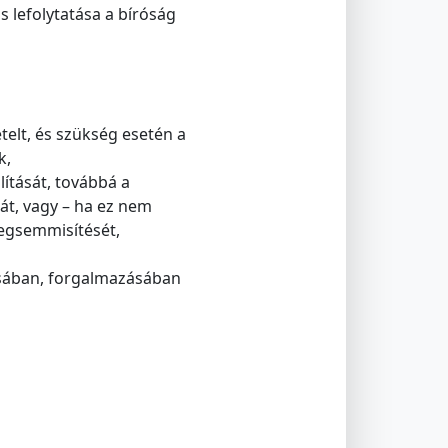
s lefolytatása a bíróság
telt, és szükség esetén a
k,
lítását, továbbá a
sát, vagy – ha ez nem
megsemmisítését,
ításában, forgalmazásában