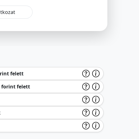
atkozat
int felett
forint felett
k