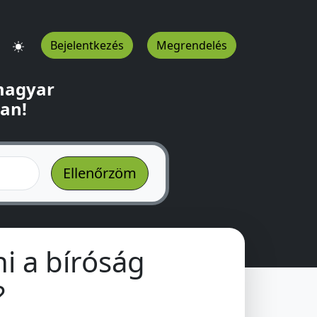
Bejelentkezés
Megrendelés
 magyar
ban!
i a bíróság
?