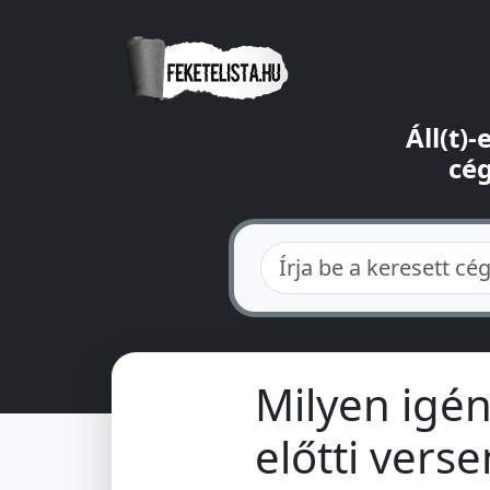
Áll(t)
cég
Milyen igén
előtti vers