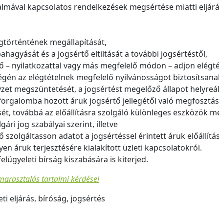
lalmával kapcsolatos rendelkezések megsértése miatti eljárá
egtörténtének megállapítását,
ahagyását és a jogsértő eltiltását a további jogsértéstől,
tő – nyilatkozattal vagy más megfelelő módon – adjon elégté
égén az elégtételnek megfelelő nyilvánosságot biztosítsana
yzet megszüntetését, a jogsértést megelőző állapot helyreál
y forgalomba hozott áruk jogsértő jellegétől való megfosztá
t, továbbá az előállításra szolgáló különleges eszközök 
gári jog szabályai szerint, illetve
tő szolgáltasson adatot a jogsértéssel érintett áruk előáll
lyen áruk terjesztésére kialakított üzleti kapcsolatokról.
elügyeleti bírság kiszabására is kiterjed.
lmarasztalás tartalmi kérdései
ti eljárás, bíróság, jogsértés