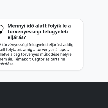
Mennyi idő alatt folyik le a
törvényességi felügyeleti
eljárás?
A törvényességi felügyeleti eljárást addig
kell folytatni, amíg a törvényes állapot,
illetve a cég törvényes működése helyre
nem áll. Témakör: Cégtörlés tartalmi
kérdései