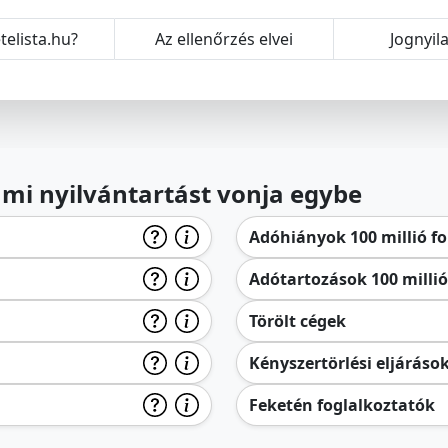
telista.hu?
Az ellenőrzés elvei
Jognyil
lami nyilvántartást vonja egybe
Adóhiányok 100 millió for
Adótartozások 100 millió 
Törölt cégek
Kényszertörlési eljáráso
Feketén foglalkoztatók