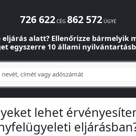
726 622
862 572
CÉG
ÜGYE
-e eljárás alatt? Ellenőrizze bármelyik
et egyszerre 10 állami nyilvántartás
yeket lehet érvényesíten
enyfelügyeleti eljárásban