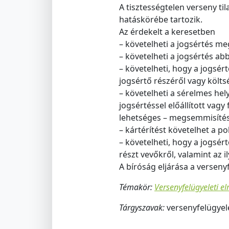
A tisztességtelen verseny ti
hatáskörébe tartozik.
Az érdekelt a keresetben
– követelheti a jogsértés m
– követelheti a jogsértés abb
– követelheti, hogy a jogsér
jogsértő részéről vagy költs
– követelheti a sérelmes hel
jogsértéssel előállított vag
lehetséges – megsemmisítésé
– kártérítést követelhet a pol
– követelheti, hogy a jogsér
részt vevőkről, valamint az i
A bíróság eljárása a versenyf
Témakör:
Versenyfelügyeleti e
Tárgyszavak:
versenyfelügyele