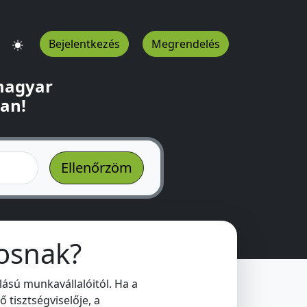
Bejelentkezés
Megrendelés
 magyar
ban!
tosnak?
llású munkavállalóitól. Ha a
 tisztségviselője, a