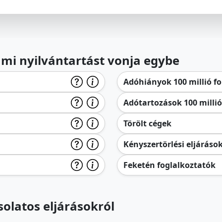
lami nyilvántartást vonja egybe
Adóhiányok 100 millió for
Adótartozások 100 millió 
Törölt cégek
Kényszertörlési eljáráso
Feketén foglalkoztatók
olatos eljárásokról