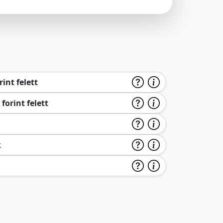
int felett
forint felett
k