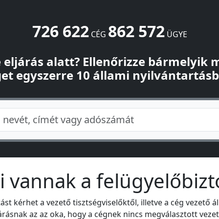
726 622
862 572
CÉG
ÜGYE
-e eljárás alatt? Ellenőrizze bármelyik
et egyszerre 10 állami nyilvántartás
i vannak a felügyelőbiz
tást kérhet a vezető tisztségviselőktől, illetve a cég vezető á
járásnak az az oka, hogy a cégnek nincs megválasztott vezető