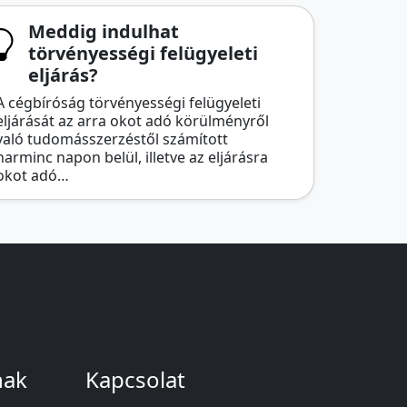
Meddig indulhat
törvényességi felügyeleti
eljárás?
A cégbíróság törvényességi felügyeleti
eljárását az arra okot adó körülményről
való tudomásszerzéstől számított
harminc napon belül, illetve az eljárásra
okot adó…
nak
Kapcsolat