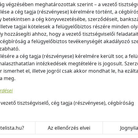
ág végzésében meghatározottak szerint – a vezető tisztségv
lése a cég tagja (részvényese) kérelmére történt, a cégbírós
ogy betekintsen a cég könyvvezetésébe, szerződéseit, banks
lletve tagjai kötelesek a felügyelőbiztos részére minden olyan
y hozzásegíti ahhoz, hogy a vezető tisztségviselői feladatait
 cégbíróság a felügyelőbiztos tevékenységét akadályozó sze
szabható.
lésére a cég tagja (részvényese) kérelmére került sor, a fel
 halaszthatatlan intézkedések megtételére is jogosult. Sze
 ismerhet el, illetve jogról csak akkor mondhat le, ha ezáltal
ja meg.
rdései
 vezető tisztségviselő, cég tagja (részvényese), cégbíróság
telista.hu?
Az ellenőrzés elvei
Jognyil