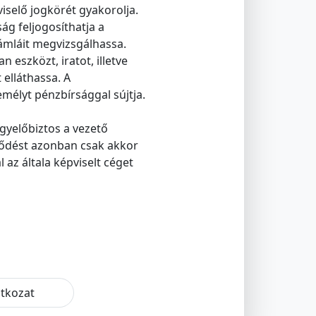
iselő jogkörét gyakorolja.
ág feljogosíthatja a
zámláit megvizsgálhassa.
 eszközt, iratot, illetve
 elláthassa. A
mélyt pénzbírsággal sújtja.
ügyelőbiztos a vezető
rződést azonban csak akkor
 az általa képviselt céget
atkozat