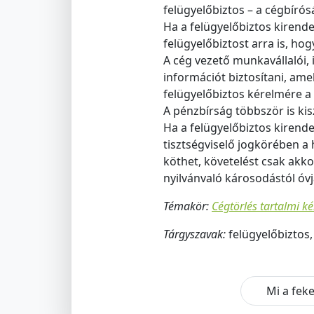
felügyelőbiztos – a cégbírós
Ha a felügyelőbiztos kirende
felügyelőbiztost arra is, h
A cég vezető munkavállalói, i
információt biztosítani, amel
felügyelőbiztos kérelmére a
A pénzbírság többször is ki
Ha a felügyelőbiztos kirende
tisztségviselő jogkörében a
köthet, követelést csak akkor
nyilvánvaló károsodástól óv
Témakör:
Cégtörlés tartalmi ké
Tárgyszavak:
felügyelőbiztos,
Mi a feke