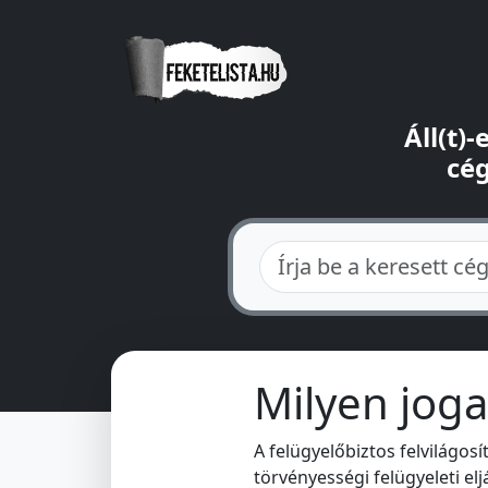
Áll(t)
cég
Milyen joga
A felügyelőbiztos felvilágosí
törvényességi felügyeleti el