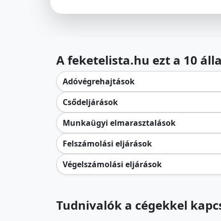
A feketelista.hu ezt a 10 ál
Adóvégrehajtások
Csődeljárások
Munkaügyi elmarasztalások
Felszámolási eljárások
Végelszámolási eljárások
Tudnivalók a cégekkel kapcs