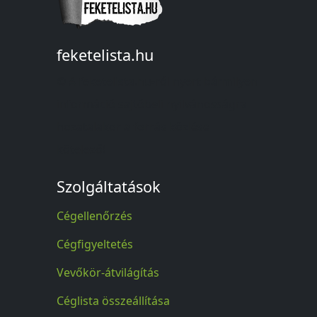
feketelista.hu
© A feketelista.hu-ról nyert bármilyen
információ sajtóbeli nyilvánosságra
hozatalakor a forrás közlése
kötelező!
Szolgáltatások
Cégellenőrzés
Cégfigyeltetés
Vevőkör-átvilágítás
Céglista összeállítása