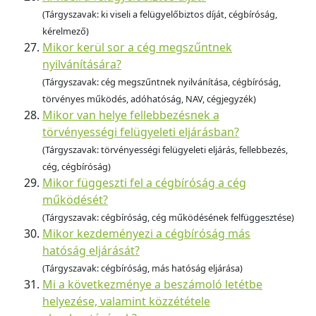
(Tárgyszavak: ki viseli a felügyelőbiztos díját, cégbíróság,
kérelmező)
Mikor kerül sor a cég megszűntnek
nyilvánítására?
(Tárgyszavak: cég megszűntnek nyilvánítása, cégbíróság,
törvényes működés, adóhatóság, NAV, cégjegyzék)
Mikor van helye fellebbezésnek a
törvényességi felügyeleti eljárásban?
(Tárgyszavak: törvényességi felügyeleti eljárás, fellebbezés,
cég, cégbíróság)
Mikor függeszti fel a cégbíróság a cég
működését?
(Tárgyszavak: cégbíróság, cég működésének felfüggesztése)
Mikor kezdeményezi a cégbíróság más
hatóság eljárását?
(Tárgyszavak: cégbíróság, más hatóság eljárása)
Mi a következménye a beszámoló letétbe
helyezése, valamint közzététele