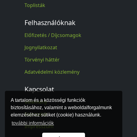
Toplisták
Felhasználóknak
Előfizetés / Díjcsomagok
Jognyilatkozat
Törvényi háttér
Adatvédelmi közlemény
Kapcsolat
A tartalom és a közösségi funkciók
Vélemény
biztosításához, valamint a weboldalforgalmunk
Kapcsolat
elemzéséhez sütiket (cookie) használunk.
további információk
Impresszum