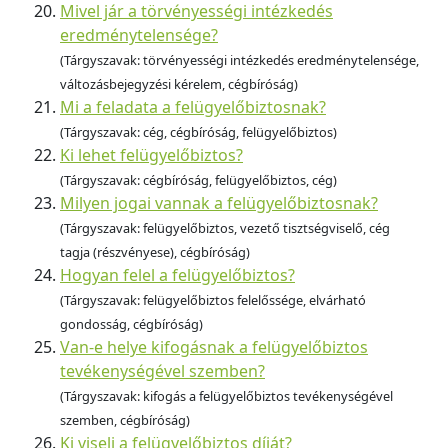
Mivel jár a törvényességi intézkedés
eredménytelensége?
(Tárgyszavak: törvényességi intézkedés eredménytelensége,
változásbejegyzési kérelem, cégbíróság)
Mi a feladata a felügyelőbiztosnak?
(Tárgyszavak: cég, cégbíróság, felügyelőbiztos)
Ki lehet felügyelőbiztos?
(Tárgyszavak: cégbíróság, felügyelőbiztos, cég)
Milyen jogai vannak a felügyelőbiztosnak?
(Tárgyszavak: felügyelőbiztos, vezető tisztségviselő, cég
tagja (részvényese), cégbíróság)
Hogyan felel a felügyelőbiztos?
(Tárgyszavak: felügyelőbiztos felelőssége, elvárható
gondosság, cégbíróság)
Van-e helye kifogásnak a felügyelőbiztos
tevékenységével szemben?
(Tárgyszavak: kifogás a felügyelőbiztos tevékenységével
szemben, cégbíróság)
Ki viseli a felügyelőbiztos díját?