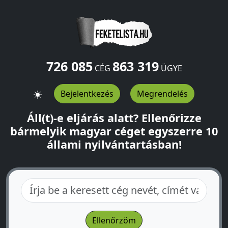
726 085
863 319
CÉG
ÜGYE
Bejelentkezés
Megrendelés
Áll(t)-e eljárás alatt? Ellenőrizze
bármelyik magyar céget egyszerre 10
állami nyilvántartásban!