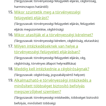
(Tárgyszavak: törvényességi felügyeleti eljárás, cégbíróság,
harmincnapos határidő)
Mikor szüntetik meg a törvényességi
felügyeleti eljárást?
(Tárgyszavak: törvényességi felügyeleti eljárás, felügyeleti
eljárás megszüntetése, cégbíróság)
Mikor utasítják el a törvényességi kérelmet?
(Tárgyszavak: törvényességi kérelem, cégbíróság, elutasítás)
Milyen intézkedéseknek van helye a
törvényességi felügyeleti eljárásban?
(Tárgyszavak: törvényességi felügyeleti eljárás, cég,
cégbíróság, törvényes állapot helyreállítása)
Meddig kell intézkednie a cégbíróságnak?
(Tárgyszavak: cégbíróság, jogszabálysértő helyzet)
Alkalmazható-e törvényességi intézkedés a
minősített többséget biztosító befolyás
megszerzőjével szemben?
(Tárgyszavak: törvényességi intézkedés, többséget biztosító
befolyás, minősített többség)