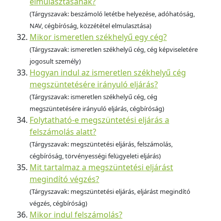
elmulasztásának?
(Tárgyszavak: beszámoló letétbe helyezése, adóhatóság,
NAV, cégbíróság, közzététel elmulasztása)
Mikor ismeretlen székhelyű egy cég?
(Tárgyszavak: ismeretlen székhelyű cég, cég képviseletére
jogosult személy)
Hogyan indul az ismeretlen székhelyű cég
megszüntetésére irányuló eljárás?
(Tárgyszavak: ismeretlen székhelyű cég, cég
megszüntetésére irányuló eljárás, cégbíróság)
Folytatható-e megszüntetési eljárás a
felszámolás alatt?
(Tárgyszavak: megszüntetési eljárás, felszámolás,
cégbíróság, törvényességi felügyeleti eljárás)
Mit tartalmaz a megszüntetési eljárást
megindító végzés?
(Tárgyszavak: megszüntetési eljárás, eljárást megindító
végzés, cégbíróság)
Mikor indul felszámolás?