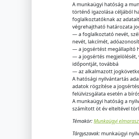
A munkaügyi hatóság a munk
történő igazolása céljából h
foglalkoztatóknak az adatai
végrehajtható határozata jog
— a foglalkoztató nevét, s
nevét, lakcímét, adóazonosító
— a jogsértést megállapító h
— a jogsértés megjelölését,
időpontját, továbbá
— az alkalmazott jogkövet
A hatósági nyilvántartás ada
adatok rögzítése a jogsérté
felülvizsgálata esetén a bí
A munkaügyi hatóság a nyilv
számított öt év elteltével törl
Témakör:
Munkaügyi elmaraszt
Tárgyszavak:
munkaügyi nyilv