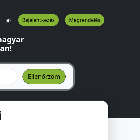
Bejelentkezés
Megrendelés
 magyar
ban!
i