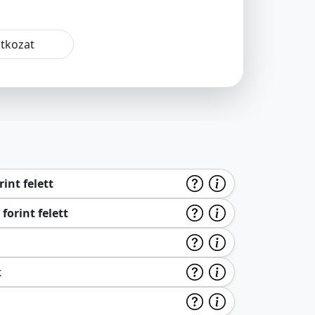
atkozat
int felett
forint felett
k