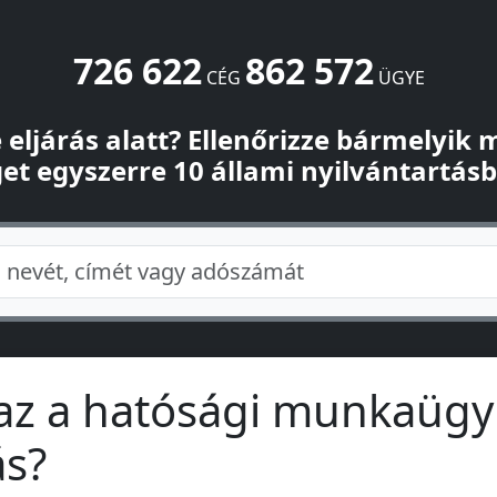
726 622
862 572
CÉG
ÜGYE
-e eljárás alatt? Ellenőrizze bármelyik
et egyszerre 10 állami nyilvántartás
maz a hatósági munkaügy
ás?