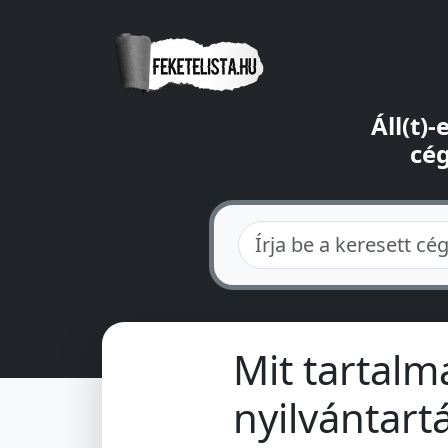
Áll(t)
cég
Mit tartal
nyilvántart