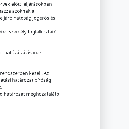
vek előtti eljárásokban
lmazza azoknak a
eljáró hatóság jogerős és
tes személy foglalkoztató
ajthatóvá válásának
 rendszerben kezeli. Az
atási határozat bírósági
k.
ló határozat meghozatalától