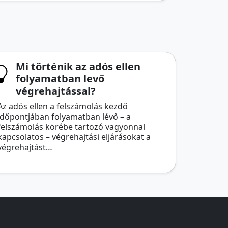
Mi történik az adós ellen
folyamatban levő
végrehajtással?
Az adós ellen a felszámolás kezdő
időpontjában folyamatban lévő – a
felszámolás körébe tartozó vagyonnal
kapcsolatos – végrehajtási eljárásokat a
végrehajtást…