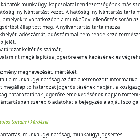
áltatók munkaügyi kapcsolatai rendezettségének más szer
atósági nyilvántartást vezet. A hatósági nyilvántartás tarta
t, amelyekre vonatkozóan a munkaügyi ellenőrzés során az 
sértést állapított meg. A nyilvántartás tartalmazza
zékhelyét, adószámát, adószámmal nem rendelkező természe
 jelét,
atározat keltét és számát,
 valamint megállapítása jogerőre emelkedésének és végreh
kezmény megnevezését, mértékét.
tait a munkaügyi hatóság az általa létrehozott informatikai
st megállapító határozat jogerősítésének napján, a közigazg
róság határozatának jogerőre emelkedésének napján történi
ántartásban szereplő adatokat a bejegyzés alapjául szolgá
i.
alás tartalmi kérdései
ántartás, munkaügyi hatóság, munkaügyi jogsértés