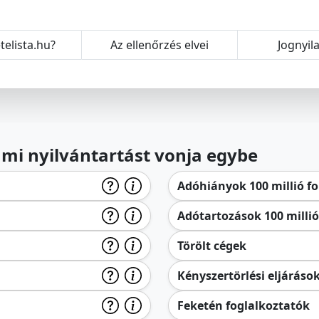
telista.hu?
Az ellenőrzés elvei
Jognyil
lami nyilvántartást vonja egybe
Adóhiányok 100 millió for
Adótartozások 100 millió 
Törölt cégek
Kényszertörlési eljáráso
Feketén foglalkoztatók