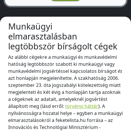
Munkaügyi
elmarasztalásban
legtöbbször bírságolt cégek
Az alábbi cégekre a munkaügyi és munkavédelmi
hatóság legtöbbször szabott ki munkaügyi vagy
munkavédelmi jogsértéssel kapcsolatos bírságot
és
azt honlapján megjelenítette. A szakhatóság 2006.
szeptember 23. óta jogszabályi kötelezettség miatt
megjelenteti és két évig a honlapján tartja azoknak
a cégeknek az adatait, amelyeknél jogsértést
állapított meg (lásd erről:
törvényi háttér
). A
nyilvánosságra hozatal helye – egyben a munkaügyi
elmarasztalásokról a feketelista.hu forrása – az
Innovációs és Technológiai Minisztérium -