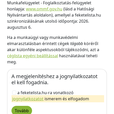
Munkafelügyelet - Foglalkoztatás-felügyelet
honlapja:
www.ommf.gov.hu
(lásd a Hatósági
Nyilvántartás aloldalon), amellyel a feketelista.hu
szinkronizálásának utolsó időpontja: 2026.
augusztus 6.
Ha a munkaügyi vagy munkavédelmi
elmarasztalásban érintett cégek
tágabb
köréről
akar különféle aspektusokból tájékozódni, azt a
céglista egyéni beállítással
használatával teheti
meg.
A megjelenítéshez a jognyilatkozatot
el kell fogadnia.
a feketelista.hu-ra vonatkozó
jognyilatkozatot
ismerem és elfogadom
Tovább