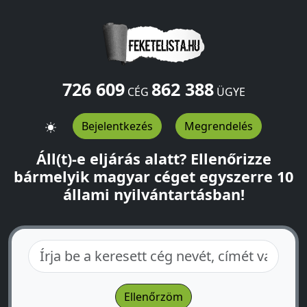
726 609
862 388
CÉG
ÜGYE
Bejelentkezés
Megrendelés
Áll(t)-e eljárás alatt? Ellenőrizze
bármelyik magyar céget egyszerre 10
állami nyilvántartásban!