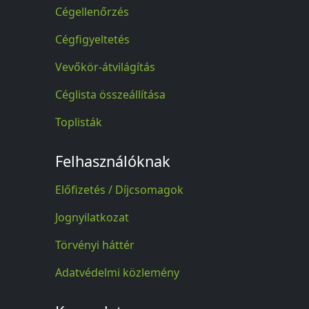
Cégellenőrzés
Cégfigyeltetés
Vevőkör-átvilágítás
Céglista összeállítása
Toplisták
Felhasználóknak
Előfizetés / Díjcsomagok
Jognyilatkozat
Törvényi háttér
Adatvédelmi közlemény