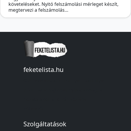
követeléseket. Nyitó felszámolási mérleget készít,
megtervezi a felszámolás…
feketelista.hu
© A feketelista.hu-ról nyert bármilyen
információ sajtóbeli nyilvánosságra
hozatalakor a forrás közlése
kötelező!
Szolgáltatások