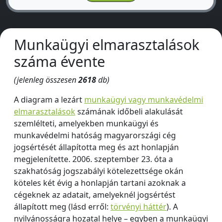
Munkaügyi elmarasztalások
száma évente
(jelenleg összesen
2618
db)
A diagram a lezárt
munkaügyi vagy munkavédelmi
elmarasztalások
számának időbeli alakulását
szemlélteti, amelyekben munkaügyi és
munkavédelmi hatóság magyarországi cég
jogsértését állapította meg és azt honlapján
megjelenítette. 2006. szeptember 23. óta a
szakhatóság jogszabályi kötelezettsége okán
köteles két évig a honlapján tartani azoknak a
cégeknek az adatait, amelyeknél jogsértést
állapított meg (lásd erről:
törvényi háttér
). A
nyilvánosságra hozatal helye – egyben a munkaügyi