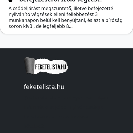
A csődeljárást megszüntető, illetve befejezetté
nyilvánító végzések elleni fellebbezést 3
munkanapon belül kell benyújtani, és azt a bíróság
soron kívül, de legfeljebb 8…
feketelista.hu
© A feketelista.hu-ról nyert bármilyen
információ sajtóbeli nyilvánosságra
hozatalakor a forrás közlése
kötelező!