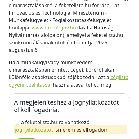
elmarasztalásokról a feketelista.hu forrása – az
Innovációs és Technológiai Minisztérium -
Munkafelügyelet - Foglalkoztatás-felügyelet
honlapja:
www.ommf.gov.hu
(lásd a Hatósági
Nyilvántartás aloldalon), amellyel a feketelista.hu
szinkronizálásának utolsó időpontja: 2026.
augusztus 6.
Ha a munkaügyi vagy munkavédemi
elmarasztalásban érintett cégek köréről akar
különféle aspektusokból tájékozódni, azt a
céglista
egyéni beállítással
használatával teheti meg.
A megjelenítéshez a jognyilatkozatot
el kell fogadnia.
a feketelista.hu-ra vonatkozó
jognyilatkozatot
ismerem és elfogadom