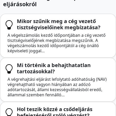
eljárásokról
Mikor szűnik meg a cég vezető
tisztségviselőinek megbízatása?
A végelszámolás kezdő időpontjában a cég vezető
tisztségviselőjének megbízatása megszűnik. A
végelszámolás kezdő időpontjától a cég önálló
képviseleti joggal…
Mi történik a behajthatatlan
tartozásokkal?
A végrehajtási eljárást lefolytató adóhatóság (NAV)
végrehajtható vagyon hiányában az adózó
adótartozását, állami kezességvállalásból eredő,
állammal szemben fennálló…
Hol teszik közzé a csődeljárás
befejezéséről szóló végzést?