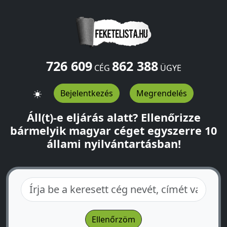
726 609
862 388
CÉG
ÜGYE
Bejelentkezés
Megrendelés
Áll(t)-e eljárás alatt? Ellenőrizze
bármelyik magyar céget egyszerre 10
állami nyilvántartásban!