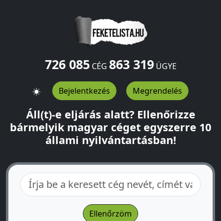
726 085
863 319
CÉG
ÜGYE
Bejelentkezés
Megrendelés
Áll(t)-e eljárás alatt? Ellenőrizze
bármelyik magyar céget egyszerre 10
állami nyilvántartásban!