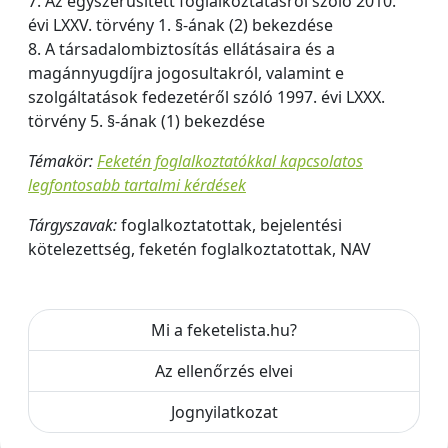
7. Az egyszerűsített foglalkoztatásról szóló 2010.
évi LXXV. törvény 1. §-ának (2) bekezdése
8. A társadalombiztosítás ellátásaira és a
magánnyugdíjra jogosultakról, valamint e
szolgáltatások fedezetéről szóló 1997. évi LXXX.
törvény 5. §-ának (1) bekezdése
Témakör:
Feketén foglalkoztatókkal kapcsolatos
legfontosabb tartalmi kérdések
Tárgyszavak:
foglalkoztatottak, bejelentési
kötelezettség, feketén foglalkoztatottak, NAV
Mi a feketelista.hu?
Az ellenőrzés elvei
Jognyilatkozat