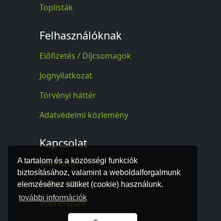
Toplisták
Felhasználóknak
Előfizetés / Díjcsomagok
Jognyilatkozat
Törvényi háttér
Adatvédelmi közlemény
Kapcsolat
A tartalom és a közösségi funkciók
Vélemény
biztosításához, valamint a weboldalforgalmunk
Kapcsolat
elemzéséhez sütiket (cookie) használunk.
további információk
Impresszum