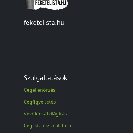
feketelista.hu
© A feketelista.hu-ról nyert bármilyen
információ sajtóbeli nyilvánosságra
hozatalakor a forrás közlése
kötelező!
Szolgáltatások
Cégellenőrzés
Cégfigyeltetés
Vevőkör-átvilágítás
Céglista összeállítása