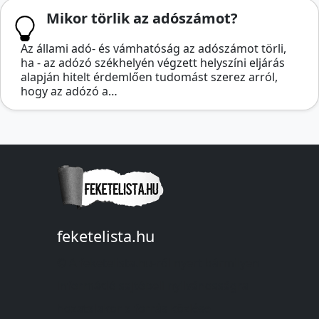
Mikor törlik az adószámot?
Az állami adó- és vámhatóság az adószámot törli,
ha - az adózó székhelyén végzett helyszíni eljárás
alapján hitelt érdemlően tudomást szerez arról,
hogy az adózó a…
feketelista.hu
© A feketelista.hu-ról nyert bármilyen
információ sajtóbeli nyilvánosságra
hozatalakor a forrás közlése