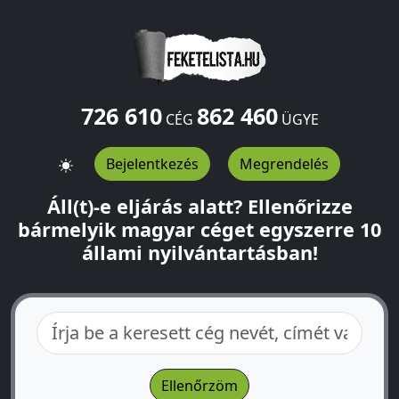
726 610
862 460
CÉG
ÜGYE
Bejelentkezés
Megrendelés
Áll(t)-e eljárás alatt? Ellenőrizze
bármelyik magyar céget egyszerre 10
állami nyilvántartásban!