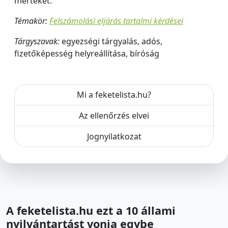
mértékét.
Témakör:
Felszámolási eljárás tartalmi kérdései
Tárgyszavak:
egyezségi tárgyalás, adós,
fizetőképesség helyreállítása, bíróság
Mi a feketelista.hu?
Az ellenőrzés elvei
Jognyilatkozat
A feketelista.hu ezt a 10 állami
nyilvántartást vonja egybe