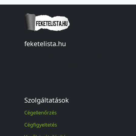
feketelista.hu
© A feketelista.hu-ról nyert bármilyen
információ sajtóbeli nyilvánosságra
hozatalakor a forrás közlése
kötelező!
Szolgáltatások
Cégellenőrzés
Cégfigyeltetés