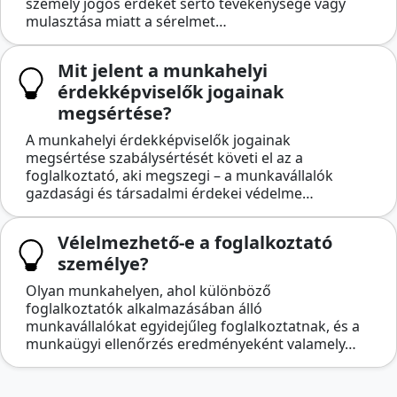
személy jogos érdekét sértő tevékenysége vagy
mulasztása miatt a sérelmet…
Mit jelent a munkahelyi
érdekképviselők jogainak
megsértése?
A munkahelyi érdekképviselők jogainak
megsértése szabálysértését követi el az a
foglalkoztató, aki megszegi – a munkavállalók
gazdasági és társadalmi érdekei védelme…
Vélelmezhető-e a foglalkoztató
személye?
Olyan munkahelyen, ahol különböző
foglalkoztatók alkalmazásában álló
munkavállalókat egyidejűleg foglalkoztatnak, és a
munkaügyi ellenőrzés eredményeként valamely…