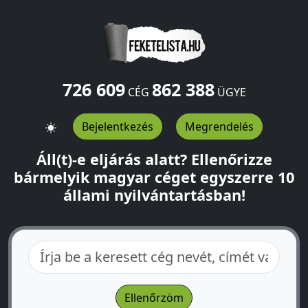
726 609
862 388
CÉG
ÜGYE
Bejelentkezés
Megrendelés
Áll(t)-e eljárás alatt? Ellenőrizze
bármelyik magyar céget egyszerre 10
állami nyilvántartásban!