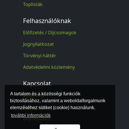
Toplisták
Felhasználóknak
Előfizetés / Díjcsomagok
Jognyilatkozat
Törvényi háttér
Adatvédelmi közlemény
Kapcsolat
A tartalom és a közösségi funkciók
Vélemény
biztosításához, valamint a weboldalforgalmunk
Kapcsolat
elemzéséhez sütiket (cookie) használunk.
további információk
Impresszum