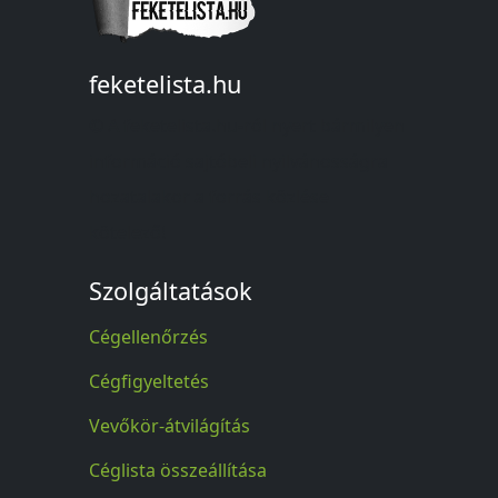
feketelista.hu
© A feketelista.hu-ról nyert bármilyen
információ sajtóbeli nyilvánosságra
hozatalakor a forrás közlése
kötelező!
Szolgáltatások
Cégellenőrzés
Cégfigyeltetés
Vevőkör-átvilágítás
Céglista összeállítása