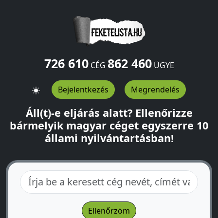
726 610
862 460
CÉG
ÜGYE
Bejelentkezés
Megrendelés
Áll(t)-e eljárás alatt? Ellenőrizze
bármelyik magyar céget egyszerre 10
állami nyilvántartásban!