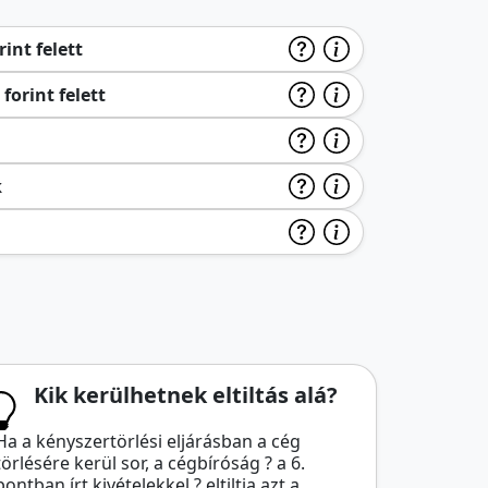
int felett
forint felett
k
Kik kerülhetnek eltiltás alá?
Ha a kényszertörlési eljárásban a cég
törlésére kerül sor, a cégbíróság ? a 6.
pontban írt kivételekkel ? eltiltja azt a