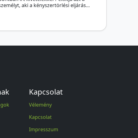
személyt, aki a kényszertörlési eljárás…
nak
Kapcsolat
agok
Vélemény
Kapcsolat
Impresszum