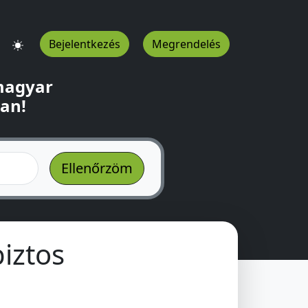
Bejelentkezés
Megrendelés
 magyar
ban!
iztos