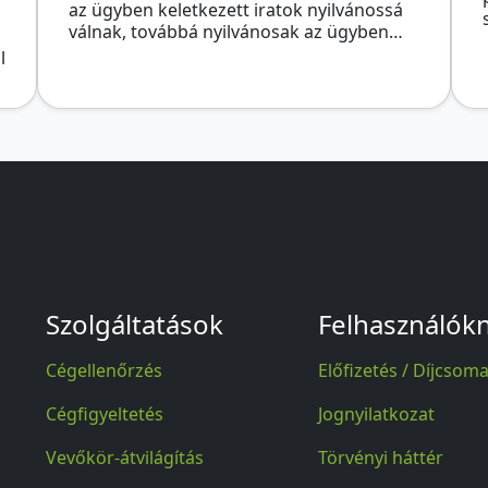
az ügyben keletkezett iratok nyilvánossá
válnak, továbbá nyilvánosak az ügyben…
l
Szolgáltatások
Felhasználók
Cégellenőrzés
Előfizetés / Díjcsom
Cégfigyeltetés
Jognyilatkozat
Vevőkör-átvilágítás
Törvényi háttér
se