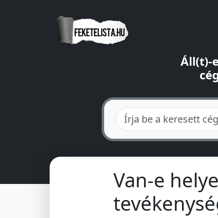
Áll(t)
cég
Van-e helye
tevékenysé