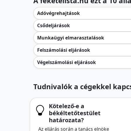
A feketelista.hu ezt a 10 ál
Adóvégrehajtások
Csődeljárások
Munkaügyi elmarasztalások
Felszámolási eljárások
Végelszámolási eljárások
Tudnivalók a cégekkel kapcs
Kötelező-e a
békéltetőtestület
határozata?
Az eljárás során a tanács elnöke