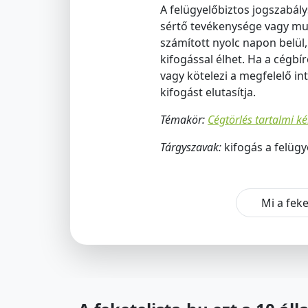
A felügyelőbiztos jogszabály
sértő tevékenysége vagy mul
számított nyolc napon belül,
kifogással élhet. Ha a cégbí
vagy kötelezi a megfelelő in
kifogást elutasítja.
Témakör:
Cégtörlés tartalmi ké
Tárgyszavak:
kifogás a felüg
Mi a feke