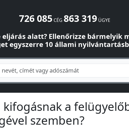
726 085
863 319
CÉG
ÜGYE
-e eljárás alatt? Ellenőrizze bármelyik
et egyszerre 10 állami nyilvántartás
 kifogásnak a felügyelőb
gével szemben?