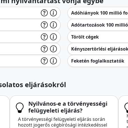
lami nyilvántartást vonja egybe
Adóhiányok 100 millió for
Adótartozások 100 millió 
Törölt cégek
Kényszertörlési eljáráso
Feketén foglalkoztatók
olatos eljárásokról
Nyilvános-e a törvényességi
felügyeleti eljárás?
A törvényességi felügyeleti eljárás során
hozott jogerős cégbírósági intézkedéssel