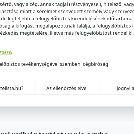
sértő, vagy a cég, annak tagjai (részvényesei), hitelezői v
asztása miatt a sérelmet szenvedett személy vagy szervez
 de legfeljebb a felügyelőbiztos kirendelésének időtartama 
róság a kifogást megalapozottnak találja, a felügyelőbizto
tézkedés megtételére, illetve más felügyelőbiztost rendel ki
rdései
yelőbiztos tevékenységével szemben, cégbíróság
telista.hu?
Az ellenőrzés elvei
Jognyil