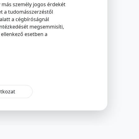
agy más személy jogos érdekét
et a tudomásszerzéstől
alatt a cégbíróságnál
s intézkedését megsemmisíti,
, ellenkező esetben a
atkozat