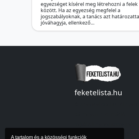
egyezséget kísérel meg létrehozni a felek
között. Ha az egyezség megfelel a
jogszabályoknak, a tanács azt határozatta
jóváhagyja, ellenkező…
feketelista.hu
© A feketelista.hu-ról nyert
bármilyen információ
sajtóbeli nyilvánosságra
hozatalakor a forrás közlé
A tartalom és a közösségi funkciók