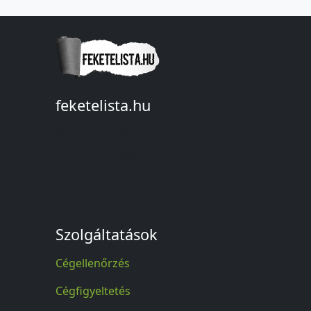
feketelista.hu
© A feketelista.hu-ról nyert bármilyen
információ sajtóbeli nyilvánosságra
hozatalakor a forrás közlése
kötelező!
Szolgáltatások
Cégellenőrzés
Cégfigyeltetés