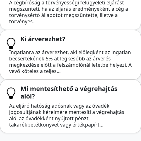
A cégbíróság a törvényességi felügyeleti eljárást
megszünteti, ha az eljárás eredményeként a cég a
törvénysértő állapotot megszüntette, illetve a
törvényes…
Ki árverezhet?
Ingatlanra az árverezhet, aki előlegként az ingatlan
becsértékének 5%-át legkésőbb az árverés
megkezdése előtt a felszámolónál letétbe helyezi. A
vevő köteles a teljes…
Mi mentesíthető a végrehajtás
alól?
Az eljáró hatóság adósnak vagy az óvadék
jogosultjának kérelmére mentesíti a végrehajtás
alól az óvadékként nyújtott pénzt,
takarékbetétkönyvet vagy értékpapírt…