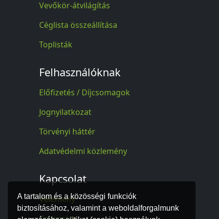
Vevőkör-átvilágítás
Céglista összeállítása
Toplisták
Felhasználóknak
Előfizetés / Díjcsomagok
Jognyilatkozat
Törvényi háttér
Adatvédelmi közlemény
Kapcsolat
A tartalom és a közösségi funkciók
Vélemény
biztosításához, valamint a weboldalforgalmunk
Kapcsolat