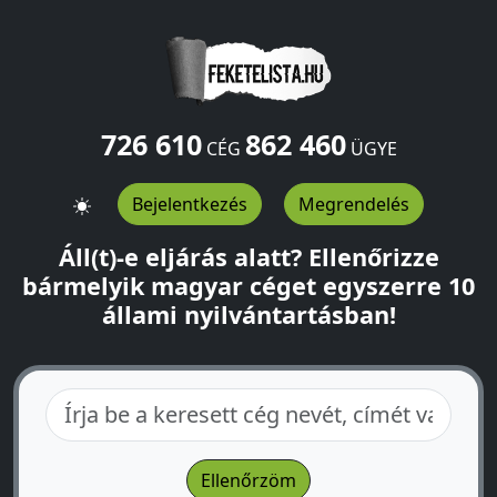
726 610
862 460
CÉG
ÜGYE
Bejelentkezés
Megrendelés
Áll(t)-e eljárás alatt? Ellenőrizze
bármelyik magyar céget egyszerre 10
állami nyilvántartásban!