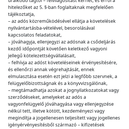
uralkodó tagtól – felvilágosítást kérhet, és erről a
hitelezőket az 5. §-ban foglaltaknak megfelelően
tájékoztatja,
– az adós közreműködésével ellátja a követelések
nyilvántartásba-vételével, besorolásával
kapcsolatos feladatokat,
– jóváhagyja, ellenjegyzi az adósnak a csődeljárás
kezdő időpontját követően keletkező vagyoni
jellegű kötelezettségvállalásait,
– felhívja az adóst követeléseinek érvényesítésére,
és ellenőrzi annak végrehajtását, ennek
elmulasztása esetén ezt jelzi a legfőbb szervnek, a
felügyelőbizottságnak és a könyvvizsgálónak,
– megtámadhatja azokat a jognyilatkozatokat vagy
szerződéseket, amelyeket az adós a
vagyonfelügyelő jóváhagyása vagy ellenjegyzése
nélkül tett, illetve kötött, kezdeményezi vagy
megindítja a jogellenesen teljesített vagy jogellenes
igényérvényesítésből származó – kifizetések