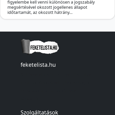
figyelembe kell venni különösen a jogszabály
megsértésével okozott jogellenes állapot
időtartamát, az okozott hátrány…
feketelista.hu
© A feketelista.hu-ról nyert bármilyen
információ sajtóbeli nyilvánosságra
hozatalakor a forrás közlése
kötelező!
Szolgáltatások