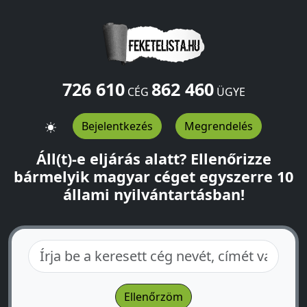
726 610
862 460
CÉG
ÜGYE
Bejelentkezés
Megrendelés
Áll(t)-e eljárás alatt? Ellenőrizze
bármelyik magyar céget egyszerre 10
állami nyilvántartásban!