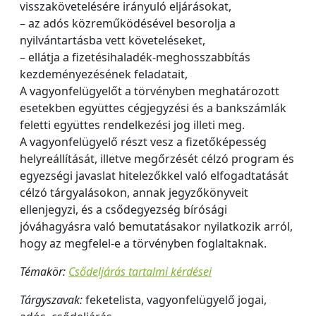
visszakövetelésére irányuló eljárásokat,
– az adós közreműködésével besorolja a
nyilvántartásba vett követeléseket,
– ellátja a fizetésihaladék-meghosszabbítás
kezdeményezésének feladatait,
A vagyonfelügyelőt a törvényben meghatározott
esetekben együttes cégjegyzési és a bankszámlák
feletti együttes rendelkezési jog illeti meg.
A vagyonfelügyelő részt vesz a fizetőképesség
helyreállítását, illetve megőrzését célzó program és
egyezségi javaslat hitelezőkkel való elfogadtatását
célzó tárgyalásokon, annak jegyzőkönyveit
ellenjegyzi, és a csődegyezség bírósági
jóváhagyásra való bemutatásakor nyilatkozik arról,
hogy az megfelel-e a törvényben foglaltaknak.
Témakör:
Csődeljárás tartalmi kérdései
Tárgyszavak:
feketelista, vagyonfelügyelő jogai,