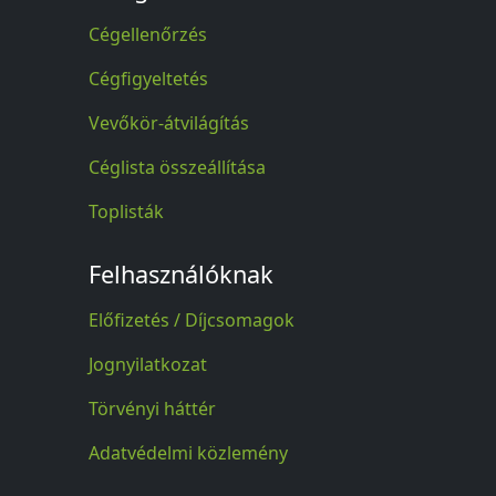
Cégellenőrzés
Cégfigyeltetés
Vevőkör-átvilágítás
Céglista összeállítása
Toplisták
Felhasználóknak
Előfizetés / Díjcsomagok
Jognyilatkozat
Törvényi háttér
Adatvédelmi közlemény