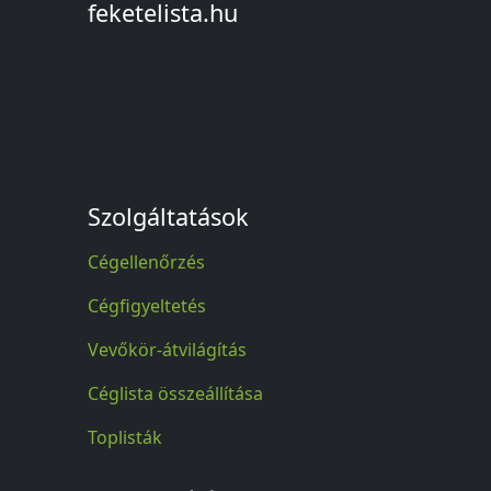
feketelista.hu
© A feketelista.hu-ról nyert bármilyen
információ sajtóbeli nyilvánosságra
hozatalakor a forrás közlése
kötelező!
Szolgáltatások
Cégellenőrzés
Cégfigyeltetés
Vevőkör-átvilágítás
Céglista összeállítása
Toplisták