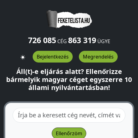
726 085
863 319
CÉG
ÜGYE
Bejelentkezés
Megrendelés
Áll(t)-e eljárás alatt? Ellenőrizze
bármelyik magyar céget egyszerre 10
állami nyilvántartásban!