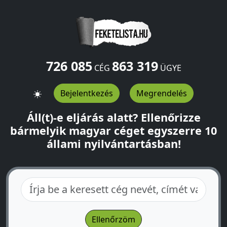
726 085
863 319
CÉG
ÜGYE
Bejelentkezés
Megrendelés
Áll(t)-e eljárás alatt? Ellenőrizze
bármelyik magyar céget egyszerre 10
állami nyilvántartásban!