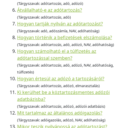
(Tárgyszavak: adótartozás, adó, adózó)
Átvállalható-e az adótartozás?
(Tárgyszavak: adótartozás, adó)
Hogyan tartják nyilván az adótartozást?
(Tárgyszavak: adó, adószámla, NAV, adóhatóság)
Hogyan történik a befizetések elszámolása?
(Tárgyszavak: adótartozás, adó, adózó, NAV, adóhatóság)
Hogyan számolható el a túlfizetés az
adótartozással szemben?
(Tárgyszavak: adótartozás, adó, adózó, NAV, adóhatóság,
túlfizetés)
Hogyan értesül az adózó a tartozásáról?
(Tárgyszavak: adótartozás, adózó, elmarasztalás)
Ki kerülhet be a köztartozásmentes adózói
adatbázisba?
(Tárgyszavak: adótartozás, adózó, adózói adatbázis)
Mit tartalmaz az általános adóigazolás?
(Tárgyszavak: adóigazolás, adózó, NAV, adóhatóság)
Mikor teszik nyilvánossá az adótartozást?