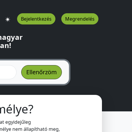
Bejelentkezés
Megrendelés
 magyar
ban!
mélye?
at egyidejűleg
mélye nem állapítható meg,