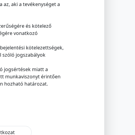
a az, aki a tevékenységet a
szerűségére és kötelező
tségére vonatkozó
bejelentési kötelezettségek,
l szóló jogszabályok
 jogsértések miatt a
ott munkaviszonyt érintően
én hozható határozat.
atkozat