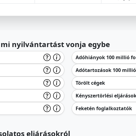
lami nyilvántartást vonja egybe
Adóhiányok 100 millió for
Adótartozások 100 millió 
Törölt cégek
Kényszertörlési eljáráso
Feketén foglalkoztatók
olatos eljárásokról