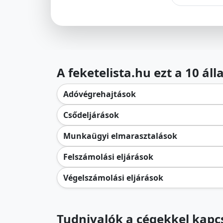
A feketelista.hu ezt a 10 ál
Adóvégrehajtások
Csődeljárások
Munkaügyi elmarasztalások
Felszámolási eljárások
Végelszámolási eljárások
Tudnivalók a cégekkel kapcs