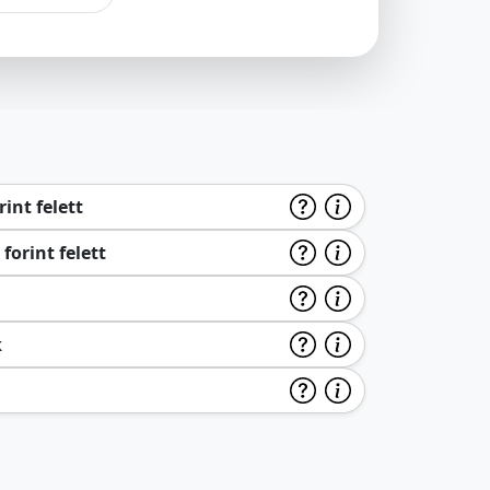
int felett
forint felett
k