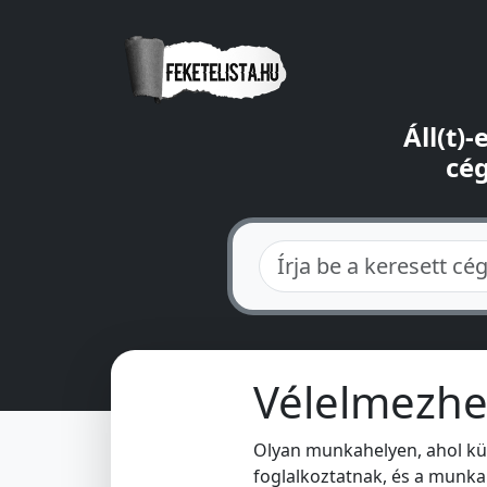
Áll(t)
cég
Vélelmezhet
Olyan munkahelyen, ahol kü
foglalkoztatnak, és a munka