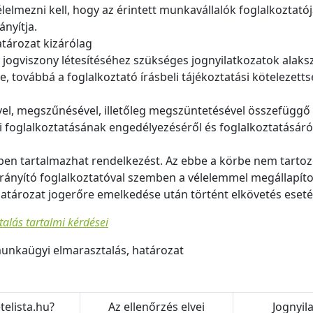
élelmezni kell, hogy az érintett munkavállalók foglalkoztatój
nyítja.
atározat kizárólag
ó jogviszony létesítéséhez szükséges jognyilatkozatok alak
, továbbá a foglalkoztató írásbeli tájékoztatási kötelezet
vel, megszűnésével, illetőleg megszüntetésével összefüggő 
i foglalkoztatásának engedélyezéséről és foglalkoztatásáró
en tartalmazhat rendelkezést. Az ebbe a körbe nem tartozó
rányító foglalkoztatóval szemben a vélelemmel megállapít
határozat jogerőre emelkedése után történt elkövetés eset
alás tartalmi kérdései
munkaügyi elmarasztalás, határozat
telista.hu?
Az ellenőrzés elvei
Jognyil