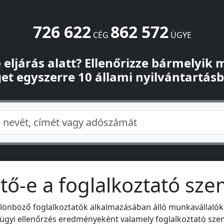
726 622
862 572
CÉG
ÜGYE
-e eljárás alatt? Ellenőrizze bármelyik
et egyszerre 10 állami nyilvántartás
ő-e a foglalkoztató sze
lönböző foglalkoztatók alkalmazásában álló munkavállalók
ügyi ellenőrzés eredményeként valamely foglalkoztató sze