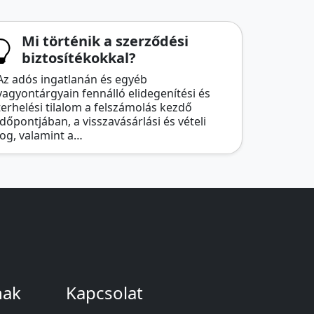
Mi történik a szerződési
biztosítékokkal?
Az adós ingatlanán és egyéb
vagyontárgyain fennálló elidegenítési és
terhelési tilalom a felszámolás kezdő
időpontjában, a visszavásárlási és vételi
jog, valamint a…
nak
Kapcsolat