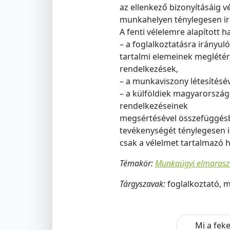
az ellenkező bizonyításáig v
munkahelyen ténylegesen irá
A fenti vélelemre alapított h
– a foglalkoztatásra irányul
tartalmi elemeinek meglétére
rendelkezések,
– a munkaviszony létesítésé
– a külföldiek magyarország
rendelkezéseinek
megsértésével összefüggésb
tevékenységét ténylegesen i
csak a vélelmet tartalmazó 
Témakör:
Munkaügyi elmaraszt
Tárgyszavak:
foglalkoztató, 
Mi a feke