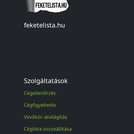
feketelista.hu
© A feketelista.hu-ról nyert bármilyen
információ sajtóbeli nyilvánosságra
hozatalakor a forrás közlése
kötelező!
Szolgáltatások
Cégellenőrzés
Cégfigyeltetés
Vevőkör-átvilágítás
Céglista összeállítása