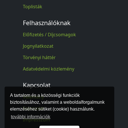
Toplisták
Felhasználóknak
Előfizetés / Díjcsomagok
Jognyilatkozat
Törvényi háttér
Adatvédelmi közlemény
Kapcsolat
A tartalom és a közösségi funkciók
Vélemény
biztosításához, valamint a weboldalforgalmunk
Kapcsolat
elemzéséhez sütiket (cookie) használunk.
további információk
Impresszum