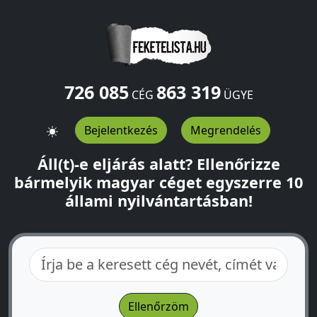
726 085
863 319
CÉG
ÜGYE
Bejelentkezés
Megrendelés
Áll(t)-e eljárás alatt? Ellenőrizze
bármelyik magyar céget egyszerre 10
állami nyilvántartásban!