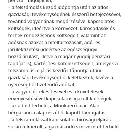
pénztári tagdíjat is);
– a felszámolás kezdő időpontja után az adós
gazdasági tevékenységének ésszerű befejezésével,
továbbá vagyonának megőrzésével kapcsolatos
költségek, ideértve a környezeti károsodások és
terhek rendezésének költségeit, valamint az
adósnak azokat a hiteltartozásait, adó- és
járulékfizetési (ideértve az egészségügyi
hozzájárulást, illetve a magánnyugdíj-pénztári
tagdíjat is), kártérítési kötelezettségeit, amelyek a
felszámolási eljárás kezdő időpontja utáni
gazdasági tevékenységből keletkeztek, kivéve a
nyereségből fizetendő adókat;
– a vagyon értékesítésével és a követelések
érvényesítésével kapcsolatos igazolt költségek;
– az adóst terhelő, a Munkaerő-piaci Alap
bérgarancia alaprészéből kapott támogatás;
– a felszámolással kapcsolatos bírósági eljárás
során felmerült, a gazdálkodó szervezetet terhelő