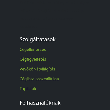
© A feketelista.hu-ról nyert bármilyen
információ sajtóbeli nyilvánosságra
hozatalakor a forrás közlése
kötelező!
Szolgáltatások
Cégellenőrzés
Cégfigyeltetés
Vevőkör-átvilágítás
Céglista összeállítása
Toplisták
Felhasználóknak