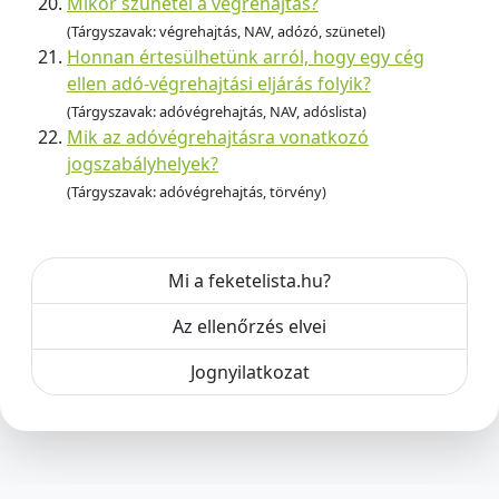
Mikor szünetel a végrehajtás?
(Tárgyszavak: végrehajtás, NAV, adózó, szünetel)
Honnan értesülhetünk arról, hogy egy cég
ellen adó-végrehajtási eljárás folyik?
(Tárgyszavak: adóvégrehajtás, NAV, adóslista)
Mik az adóvégrehajtásra vonatkozó
jogszabályhelyek?
(Tárgyszavak: adóvégrehajtás, törvény)
Mi a feketelista.hu?
Az ellenőrzés elvei
Jognyilatkozat