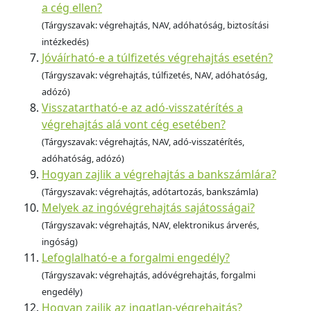
a cég ellen?
(Tárgyszavak: végrehajtás, NAV, adóhatóság, biztosítási
intézkedés)
Jóváírható-e a túlfizetés végrehajtás esetén?
(Tárgyszavak: végrehajtás, túlfizetés, NAV, adóhatóság,
adózó)
Visszatartható-e az adó-visszatérítés a
végrehajtás alá vont cég esetében?
(Tárgyszavak: végrehajtás, NAV, adó-visszatérítés,
adóhatóság, adózó)
Hogyan zajlik a végrehajtás a bankszámlára?
(Tárgyszavak: végrehajtás, adótartozás, bankszámla)
Melyek az ingóvégrehajtás sajátosságai?
(Tárgyszavak: végrehajtás, NAV, elektronikus árverés,
ingóság)
Lefoglalható-e a forgalmi engedély?
(Tárgyszavak: végrehajtás, adóvégrehajtás, forgalmi
engedély)
Hogyan zajlik az ingatlan-végrehajtás?