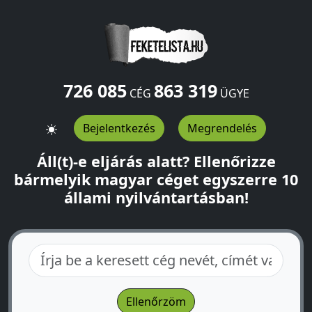
726 085
863 319
CÉG
ÜGYE
Bejelentkezés
Megrendelés
Áll(t)-e eljárás alatt? Ellenőrizze
bármelyik magyar céget egyszerre 10
állami nyilvántartásban!